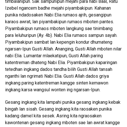
timbalanipun. Sak sampunipun mejahi para nabi Baal, Ratu
Izebel ngancem badhe mejahi piyambakipun. Kahanan
punika ndadosaken Nabi Elia rumaos ajrih, gesangipun
karaos awrat, lan piyambakipun rumaos mboten pantes.
Piyambakipun rumaos mboten langkung sae tinimbang
para leluhuripun (Ay. 4b). Nabi Elia rumaos sampun sayah.
Piyambakipun sambat lan kepengin kondur dhumateng
ngarsan-Ipun Gusti Allah. Ananging, Gusti Allah mboten nilar
nabi Elia. Lumantar mlaekatipun, Gusti Allah paring
katentreman dhateng Nabi Elia. Piyambakipun kaparingan
tetedhan ingkang dados tandha bilih Gusti Allah tansah
nganthi lan ngrimati Nabi Elia. Gusti Allah dados griya
ingkang paring katentreman kangge sinten kemawon
ingkang karsa wangsul wonten ing ngarsan-Ipun.
Gesang ingkang kita lampahi punika gesang ingkang kebak
bingah lan sisah. Gesang ingkang kita raosaken punika
kadang damel kita sesek. Asring kita ngraosaken
kawontenan gesang ingkang mboten sae lan awrat kangge