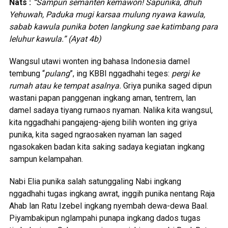
Nats :
“
Sampun semanten kemawon! Sapunika, dhuh
Yehuwah, Paduka mugi karsaa mulung nyawa kawula,
sabab kawula punika boten langkung sae katimbang para
leluhur kawula.” (Ayat 4b)
Wangsul utawi wonten ing bahasa Indonesia damel
tembung “
pulang
”, ing KBBI nggadhahi teges:
pergi ke
rumah atau ke tempat asalnya.
Griya punika saged dipun
wastani papan panggenan ingkang aman, tentrem, lan
damel sadaya tiyang rumaos nyaman. Nalika kita wangsul,
kita nggadhahi pangajeng-ajeng bilih wonten ing griya
punika, kita saged ngraosaken nyaman lan saged
ngasokaken badan kita saking sadaya kegiatan ingkang
sampun kelampahan.
Nabi Elia punika salah satunggaling Nabi ingkang
nggadhahi tugas ingkang awrat, inggih punika nentang Raja
Ahab lan Ratu Izebel ingkang nyembah dewa-dewa Baal.
Piyambakipun nglampahi punapa ingkang dados tugas