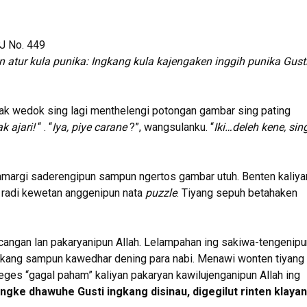
J No. 449
n atur kula punika: Ingkang kula kajengaken inggih punika Gust
anak wedok sing lagi menthelengi potongan gambar sing pating
k ajari!
“ . “
Iya, piye carane
?”, wangsulanku. “
Iki…deleh kene, sin
argi saderengipun sampun ngertos gambar utuh. Benten kaliya
, radi kewetan anggenipun nata
puzzle
. Tiyang sepuh betahaken
angan lan pakaryanipun Allah. Lelampahan ing sakiwa-tengenipu
kang sampun kawedhar dening para nabi. Menawi wonten tiyang
es “gagal paham” kaliyan pakaryan kawilujenganipun Allah ing
ngke dhawuhe Gusti ingkang disinau, digegilut rinten klayan