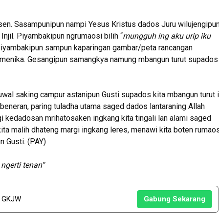
en. Sasampunipun nampi Yesus Kristus dados Juru wilujengipun
njil. Piyambakipun ngrumaosi bilih “
mungguh ing aku urip iku
ng. Piyambakipun sampun kaparingan gambar/peta rancangan
ad menika. Gesangipun samangkya namung mbangun turut supados
uwal saking campur astanipun Gusti supados kita mbangun turut 
eneran, paring tuladha utama saged dados lantaraning Allah
gi kedadosan mrihatosaken ingkang kita tingali lan alami saged
ita malih dhateng margi ingkang leres, menawi kita boten rumao
 Gusti. (PAY)
gerti tenan“
u GKJW
Gabung Sekarang