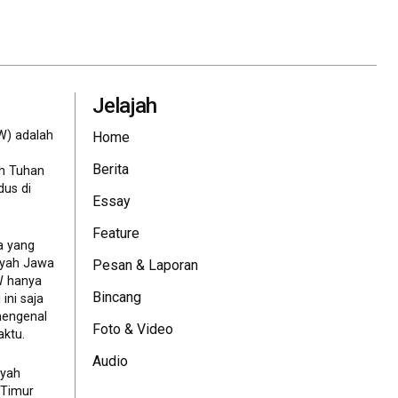
Jelajah
W) adalah
Home
Berita
eh Tuhan
dus di
Essay
Feature
a yang
ayah Jawa
Pesan & Laporan
JW hanya
Bincang
ini saja
mengenal
Foto & Video
ktu.
Audio
ayah
 Timur