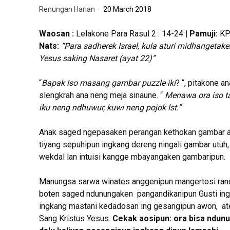
Renungan Harian
20 March 2018
Waosan :
Lelakone Para Rasul 2 : 14-24
| Pamuji:
KP
Nats:
“Para sadherek Israel, kula aturi midhangetake
Yesus saking Nasaret (ayat 22)”
“
Bapak iso masang gambar puzzle iki
? “, pitakone 
slengkrah ana neng meja sinaune. “
Menawa ora iso ta
iku neng ndhuwur, kuwi neng pojok lst.”
Anak saged ngepasaken perangan kethokan gambar am
tiyang sepuhipun ingkang dereng ningali gambar utuh
wekdal lan intuisi kangge mbayangaken gambaripun.
Manungsa sarwa winates anggenipun mangertosi ranc
boten saged ndunungaken pangandikanipun Gusti ing
ingkang mastani kedadosan ing gesangipun awon, ateg
Sang Kristus Yesus.
Cekak aosipun: ora bisa ndunu