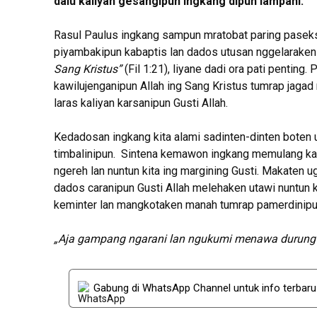
dalu kaliyan gesangipun ingkang dipun lampahi.
Rasul Paulus ingkang sampun mratobat paring paseks
piyambakipun kabaptis lan dados utusan nggelaraken I
Sang Kristus”
(Fil 1:21), liyane dadi ora pati penti
kawilujenganipun Allah ing Sang Kristus tumrap jag
laras kaliyan karsanipun Gusti Allah.
Kedadosan ingkang kita alami sadinten-dinten boten 
timbalinipun. Sintena kemawon ingkang memulang kab
ngereh lan nuntun kita ing margining Gusti. Makaten u
dados caranipun Gusti Allah melehaken utawi nuntun k
keminter lan mangkotaken manah tumrap pamerdinipun
„Aja gampang ngarani lan ngukumi menawa durung n
Gabung di WhatsApp Channel untuk info terbar