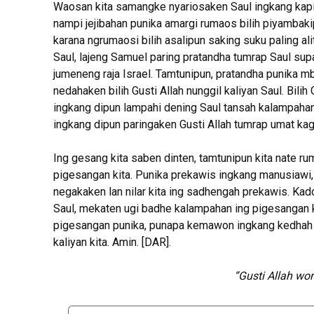
Waosan kita samangke nyariosaken Saul ingkang kapiji
nampi jejibahan punika amargi rumaos bilih piyambaki
karana ngrumaosi bilih asalipun saking suku paling 
Saul, lajeng Samuel paring pratandha tumrap Saul sup
jumeneng raja Israel. Tamtunipun, pratandha punika 
nedahaken bilih Gusti Allah nunggil kaliyan Saul. Bi
ingkang dipun lampahi dening Saul tansah kalampahan
ingkang dipun paringaken Gusti Allah tumrap umat kag
Ing gesang kita saben dinten, tamtunipun kita nate 
pigesangan kita. Punika prekawis ingkang manusiawi, 
negakaken lan nilar kita ing sadhengah prekawis. K
Saul, mekaten ugi badhe kalampahan ing pigesangan k
pigesangan punika, punapa kemawon ingkang kedhah ki
kaliyan kita. Amin. [DAR].
“Gusti Allah wo