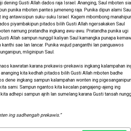
 dening Gusti Allah dados raja Israel. Ananging, Saul mboten si
pun punika mboten pantes jumeneng raja. Punika dipun alami Sau
alit ing antawisipun suku-suku Israel. Kagem mbombong manahipu
ados piyambakipun pitados bilih Gusti Allah ngersakaken Saul
mboten namung pratandha ingkang awu-awu. Pratandha punika ugi
lih Gusti Allah sampun nunggil kaliyan Saul kamangka punapa kema
 kanthi sae lan lancar. Punika wujud panganthi lan panguawos
unganipun, mliginipun Saul.
rumaos kawratan karana prekawis-prekawis ingkang kalampahan in
ananging kita kedhah pitados bilih Gusti Allah mboten badhe
ados dene ingkang sampun kalampahan wonten ing pigesanganipu
ita sami. Sampun ngantos kita kecalan pangajeng-ajeng ing
ta adhepi sampun ajrih lan sumelang karana Gusti tansah nungg
nten ing sadhengah prekawis.”