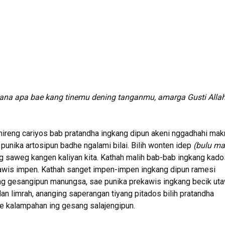
nana apa bae kang tinemu dening
tanganmu, amarga Gusti Alla
mireng cariyos bab pratandha ingkang dipun akeni nggadhahi mak
punika artosipun badhe ngalami bilai. Bilih wonten idep
(bulu ma
ng saweg kangen kaliyan kita. Kathah malih bab-bab ingkang kado
awis impen. Kathah sanget impen-impen ingkang dipun ramesi
g gesangipun manungsa, sae punika prekawis ingkang becik uta
an limrah, ananging saperangan tiyang pitados bilih pratandha
e kalampahan ing gesang salajengipun.