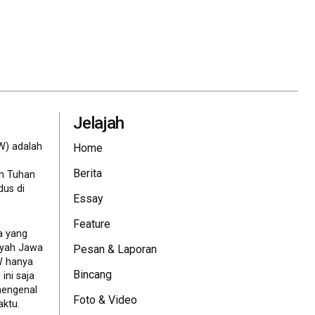
Jelajah
W) adalah
Home
Berita
eh Tuhan
dus di
Essay
Feature
a yang
ayah Jawa
Pesan & Laporan
JW hanya
Bincang
ini saja
mengenal
Foto & Video
ktu.