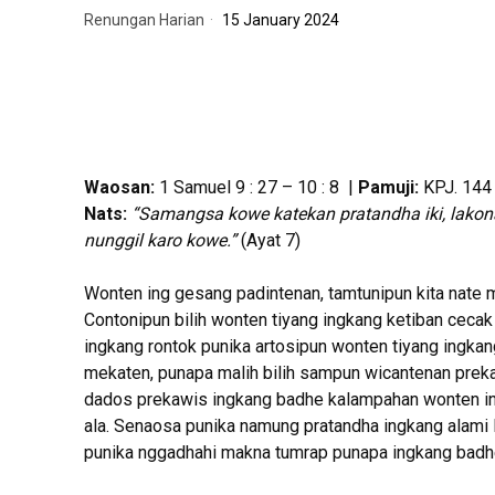
Renungan Harian
15 January 2024
Waosan:
1 Samuel 9 : 27 – 10 : 8 |
Pamuji:
KPJ. 144
Nats:
“Samangsa kowe katekan pratandha iki, lako
nunggil karo kowe.”
(Ayat 7)
Wonten ing gesang padintenan, tamtunipun kita nate 
Contonipun bilih wonten tiyang ingkang ketiban cecak 
ingkang rontok punika artosipun wonten tiyang ingka
mekaten, punapa malih bilih sampun wicantenan prek
dados prekawis ingkang badhe kalampahan wonten in
ala. Senaosa punika namung pratandha ingkang alami l
punika nggadhahi makna tumrap punapa ingkang badh