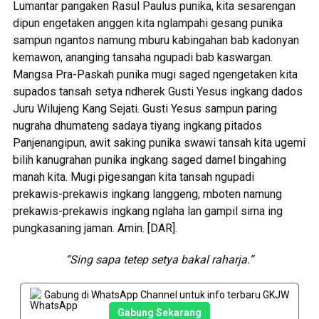
Lumantar pangaken Rasul Paulus punika, kita sesarengan
dipun engetaken anggen kita nglampahi gesang punika
sampun ngantos namung mburu kabingahan bab kadonyan
kemawon, ananging tansaha ngupadi bab kaswargan.
Mangsa Pra-Paskah punika mugi saged ngengetaken kita
supados tansah setya ndherek Gusti Yesus ingkang dados
Juru Wilujeng Kang Sejati. Gusti Yesus sampun paring
nugraha dhumateng sadaya tiyang ingkang pitados
Panjenangipun, awit saking punika swawi tansah kita ugemi
bilih kanugrahan punika ingkang saged damel bingahing
manah kita. Mugi pigesangan kita tansah ngupadi
prekawis-prekawis ingkang langgeng, mboten namung
prekawis-prekawis ingkang nglaha lan gampil sirna ing
pungkasaning jaman. Amin. [DAR].
“Sing sapa tetep setya bakal raharja.”
Gabung di WhatsApp Channel untuk info terbaru GKJW
Gabung Sekarang