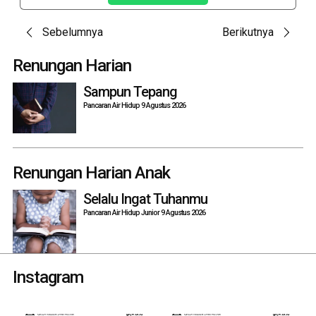
Post
Sebelumnya
Berikutnya
navigation
Renungan Harian
Sampun Tepang
Pancaran Air Hidup 9 Agustus 2026
Renungan Harian Anak
Selalu Ingat Tuhanmu
Pancaran Air Hidup Junior 9 Agustus 2026
Instagram