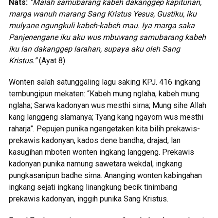
Nats:
“Malah samubarang kabeh dakanggep kapitunan,
marga wanuh marang Sang Kristus Yesus, Gustiku, iku
mulyane ngungkuli kabeh-kabeh mau. Iya marga saka
Panjenengane iku aku wus mbuwang samubarang kabeh
iku lan dakanggep larahan, supaya aku oleh Sang
Kristus.”
(Ayat 8)
Wonten salah satunggaling lagu saking KPJ. 416 ingkang
tembungipun mekaten: “Kabeh mung nglaha, kabeh mung
nglaha; Sarwa kadonyan wus mesthi sirna; Mung sihe Allah
kang langgeng slamanya; Tyang kang ngayom wus mesthi
raharja”. Pepujen punika ngengetaken kita bilih prekawis-
prekawis kadonyan, kados dene bandha, drajad, lan
kasugihan mboten wonten ingkang langgeng. Prekawis
kadonyan punika namung sawetara wekdal, ingkang
pungkasanipun badhe sirna. Ananging wonten kabingahan
ingkang sejati ingkang linangkung becik tinimbang
prekawis kadonyan, inggih punika Sang Kristus.