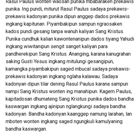
Rasul Paulus wonten waosan punika mbabaraken prekawis
punika. Ing pundi, miturut Rasul Paulus sadaya prekawis-
prekawis kadonyan punika dipun anggep dados prekawis
ingkang kapitunan. Piyambakipun sampun ngraosaken
kados pundi gesang tanpa wanuh kaliyan Sang Kristus.
Punika cundhuk kalian kawontenanipun dados tiyang Yahudi
ingkang wiwitanipun sengit sanget kaliyan para
pandherekipun Sang Kristus. Ananging, karana kanugrahan
saking Gusti Yesus ingkang mitulungi gesangipun,
kamangka piyambakipun saged mbucal sadaya prekawis-
prekawis kadonyan ingkang nglaha kalawau. Sadaya
kadonyan dipun tilar dening Rasul Paulus karana sampun
nampi Sang Kristus wonten ing manahipun. Kagem Paulus,
kapitadosan dhumateng Sang Kristus punika dados bandha
kaswargan ingkang ajinipun nglangkungi sadaya bandha
kadonyan. Bandha kadonyan kaanggep namung larahan, lan
mboten wonten ingkang saged ngungkuli kamulyaning
bandha kaswargan.