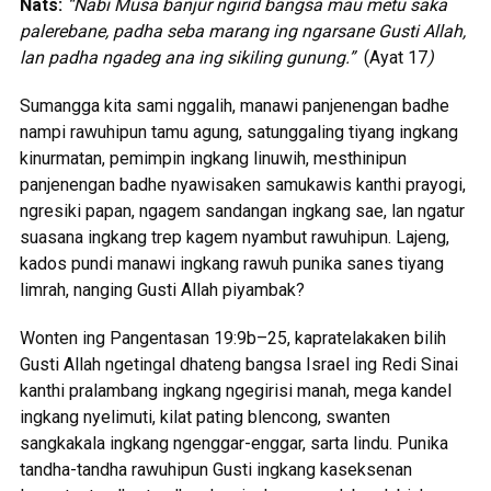
Nats:
“
Nabi Musa banjur ngirid bangsa mau metu saka
palerebane, padha seba marang ing ngarsane Gusti Allah,
lan padha ngadeg ana ing sikiling gunung.”
(Ayat 17
)
Sumangga kita sami nggalih, manawi panjenengan badhe
nampi rawuhipun tamu agung, satunggaling tiyang ingkang
kinurmatan, pemimpin ingkang linuwih, mesthinipun
panjenengan badhe nyawisaken samukawis kanthi prayogi,
ngresiki papan, ngagem sandangan ingkang sae, lan ngatur
suasana ingkang trep kagem nyambut rawuhipun. Lajeng,
kados pundi manawi ingkang rawuh punika sanes tiyang
limrah, nanging Gusti Allah piyambak?
Wonten ing Pangentasan 19:9b–25, kapratelakaken bilih
Gusti Allah ngetingal dhateng bangsa Israel ing Redi Sinai
kanthi pralambang ingkang ngegirisi manah, mega kandel
ingkang nyelimuti, kilat pating blencong, swanten
sangkakala ingkang ngenggar-enggar, sarta lindu. Punika
tandha-tandha rawuhipun Gusti ingkang kaseksenan