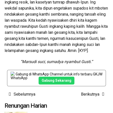
ingkang resik, lan kasetyan tumrap dhawuh-Ipun. Ing
wekdal sapunika, kita dipun engetaken supados kit mboten
nindakaken gesang kanthi sembrana, nanging tansah eling
lan waspada. Kita kedah nyawisaken dhiri kita kagem
nyambut rawuhipun Gusti ingkang kaping kalih. Mangga kita
sami nyawisaken manah lan gesang kita, kita lampahi
gesang kita kanthi temen, ngurmati kasucenipun Gusti, lan
nindakaken sabdan-Ipun kanthi manah ingkang suci lan
lelampahan gesang ingkang satuhu. Amin. [KYP].
“Marsudi suci, sumadya nyambut Gusti.”
Gabung di WhatsApp Channel untuk info terbaru GKJW
Gabung Sekarang
Post
Sebelumnya
Berikutnya
navigation
Renungan Harian