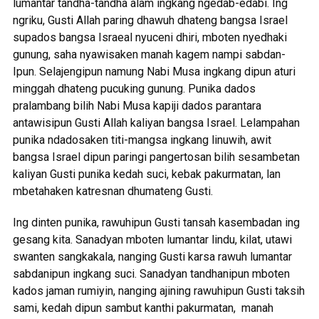
lumantar tandha-tandha alam ingkang ngedab-edabi. Ing
ngriku, Gusti Allah paring dhawuh dhateng bangsa Israel
supados bangsa Israeal nyuceni dhiri, mboten nyedhaki
gunung, saha nyawisaken manah kagem nampi sabdan-
Ipun. Selajengipun namung Nabi Musa ingkang dipun aturi
minggah dhateng pucuking gunung. Punika dados
pralambang bilih Nabi Musa kapiji dados parantara
antawisipun Gusti Allah kaliyan bangsa Israel. Lelampahan
punika ndadosaken titi-mangsa ingkang linuwih, awit
bangsa Israel dipun paringi pangertosan bilih sesambetan
kaliyan Gusti punika kedah suci, kebak pakurmatan, lan
mbetahaken katresnan dhumateng Gusti.
Ing dinten punika, rawuhipun Gusti tansah kasembadan ing
gesang kita. Sanadyan mboten lumantar lindu, kilat, utawi
swanten sangkakala, nanging Gusti karsa rawuh lumantar
sabdanipun ingkang suci. Sanadyan tandhanipun mboten
kados jaman rumiyin, nanging ajining rawuhipun Gusti taksih
sami, kedah dipun sambut kanthi pakurmatan, manah