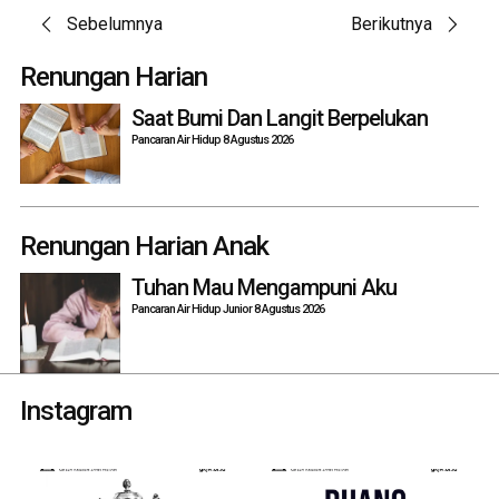
Post
Sebelumnya
Berikutnya
navigation
Renungan Harian
Saat Bumi Dan Langit Berpelukan
Pancaran Air Hidup 8 Agustus 2026
Renungan Harian Anak
Tuhan Mau Mengampuni Aku
Pancaran Air Hidup Junior 8 Agustus 2026
Instagram