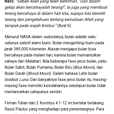
Nats:
“Sebab Allah yang telah berfirman, “Dari dalam
gelap akan bercahayalah terang!”, Ia juga yang membuat
terang bercahaya di dalam hati kita, supaya kita beroleh
terang dari pengetahuan tentang kemuliaan Allah yang
tampak pada wajah Kristus.”
(Ayat 6)
Menurut NASA dalam
website
nya, bulan adalah satu-
satunya satelit alami bumi. Bulan mengelilingi bumi pada
jarak 385.000 kilometer. Alasan mengapa bulan bisa
bercahaya pada malam hari, karena bulan memantulkan
cahaya dari Matahari. Ada beberapa fase jenis bulan, yaitu:
Bulan Sabit, Bulan Purnama, Bulan Biru (
Blue Moon
), dan
Bulan Darah (
Blood Moon
). Dalam bahasa Latin bulan
disebut
Luna
. Dari banyaknya fase jenis bulan itu, masing-
masing fase memiliki keindahannya sekalipun bulan tidak
memancarkan cahayanya sendiri.
Firman Tuhan dari 2 Korintus 4:1-12 ini berlatar belakang
Rasul Paulus yang menghadapi para penentangnya. Para