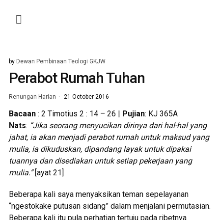
by
Dewan Pembinaan Teologi GKJW
Perabot Rumah Tuhan
Renungan Harian
21 October 2016
Bacaan
: 2 Timotius 2 : 14 – 26 |
Pujian
: KJ 365A
Nats
:
“Jika seorang menyucikan dirinya dari hal-hal yang
jahat, ia akan menjadi perabot rumah untuk maksud yang
mulia, ia dikuduskan, dipandang layak untuk dipakai
tuannya dan disediakan untuk setiap pekerjaan yang
mulia.”
[ayat 21]
Beberapa kali saya menyaksikan teman sepelayanan
“ngestokake putusan sidang” dalam menjalani permutasian.
Beberapa kali itu pula perhatian tertuju pada ribetnya