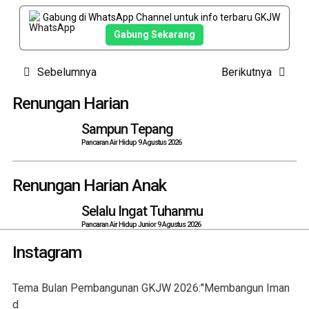
Gabung di WhatsApp Channel untuk info terbaru GKJW
Gabung Sekarang
Post
Sebelumnya
Berikutnya
navigation
Renungan Harian
Sampun Tepang
Pancaran Air Hidup 9 Agustus 2026
Renungan Harian Anak
Selalu Ingat Tuhanmu
Pancaran Air Hidup Junior 9 Agustus 2026
Instagram
Tema Bulan Pembangunan GKJW 2026:"Membangun Iman
d