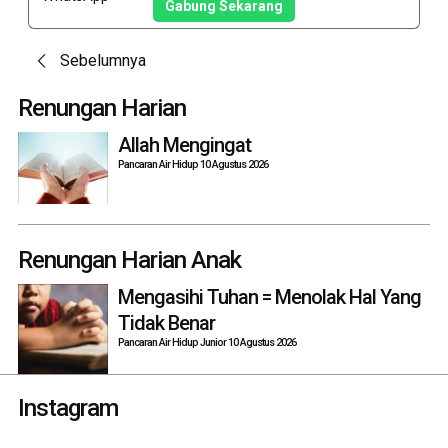
Gabung Sekarang
Post
Sebelumnya
navigation
Renungan Harian
Allah Mengingat
Pancaran Air Hidup 10 Agustus 2026
Renungan Harian Anak
Mengasihi Tuhan = Menolak Hal Yang
Tidak Benar
Pancaran Air Hidup Junior 10 Agustus 2026
Instagram