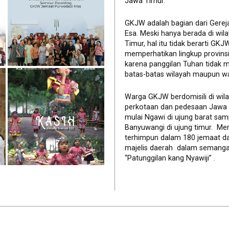
Jawa Timur.
GKJW adalah bagian dari Gerej
Esa. Meski hanya berada di wil
Timur, hal itu tidak berarti GK
memperhatikan lingkup provinsi 
karena panggilan Tuhan tidak 
batas-batas wilayah maupun wa
Warga GKJW berdomisili di wil
perkotaan dan pedesaan Jawa
mulai Ngawi di ujung barat sam
Banyuwangi di ujung timur. Me
terhimpun dalam 180 jemaat d
majelis daerah dalam semanga
“Patunggilan kang Nyawiji” .