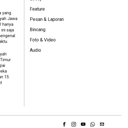
Feature
a yang
ayah Jawa
Pesan & Laporan
JW hanya
Bincang
ini saja
mengenal
Foto & Video
ktu.
Audio
ayah
 Timur
pai
reka
an 15
t