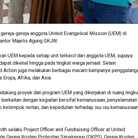
 gereja-gereja anggota United Evangelical Mission (UEM) di
kantor Majelis Agung GKJW.
an UEM kepada setiap unit terkecil dari anggota UEM, supaya
apat dikenal hingga pada tingkat warga jemaat. Selain
ed Action juga melakukan berbagai macam kampanye penggalang
Eropa, Afrika, dan Asia.
ndukung proyek dan program UEM yang dikerjakan di ruang lingk
 berkaitan dengan kegiatan bersifat kemanusiaan, penyelamatan
p kelompok rentan, dan kepedulian terhadap isu-isu kemanusiaa
th selaku Project Officer and Fundraising Officer at United
ode Gereja Kristen Protestan Simalungun (GKPS), Gereja Kristen