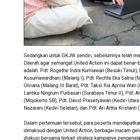
Sedangkan untuk GKJW sendiri, sebelumnya telah men
Daerah agar semangat United Action ini dapat benar-
adalah: Pdt. Rogethe Indra Kurniawan (Besuki Timur), 
Kusumawardhani (Malang I), Pdt. Rechta Eka Satria (Mal
Olviana (Malang III Barat), Pdt. Taksi Ria Aprilia Wati
Lantika Ningrum Purbasari (Surabaya Timur II), Pdt. A
(Mojokerto SB), Pdt. David Prasetyawan (Kediri Utara I
Nazarani (Kediri Selatan), dan Pdt. Ari Artha Kristanti 
Dalam pertemuan tersebut, para peserta mendapatkan
dimaksud dengan United Action, berbagai macam ger
diskusi bersama terkait strategi kampanye pengenal