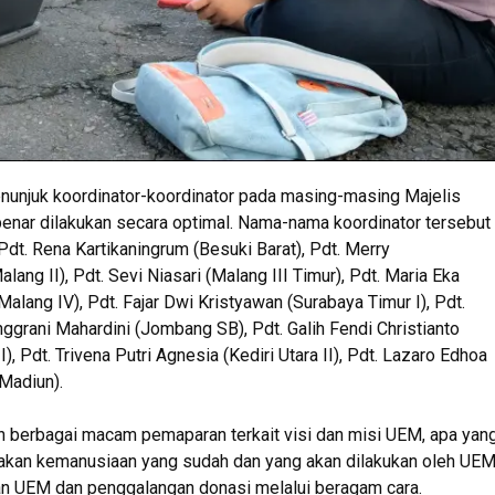
unjuk koordinator-koordinator pada masing-masing Majelis
benar dilakukan secara optimal. Nama-nama koordinator tersebut
Pdt. Rena Kartikaningrum (Besuki Barat), Pdt. Merry
ang II), Pdt. Sevi Niasari (Malang III Timur), Pdt. Maria Eka
 (Malang IV), Pdt. Fajar Dwi Kristyawan (Surabaya Timur I), Pdt.
nggrani Mahardini (Jombang SB), Pdt. Galih Fendi Christianto
), Pdt. Trivena Putri Agnesia (Kediri Utara II), Pdt. Lazaro Edhoa
(Madiun).
 berbagai macam pemaparan terkait visi dan misi UEM, apa yan
akan kemanusiaan yang sudah dan yang akan dilakukan oleh UEM
an UEM dan penggalangan donasi melalui beragam cara.