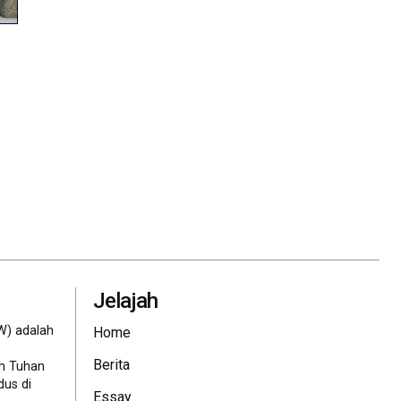
Jelajah
W) adalah
Home
Berita
eh Tuhan
dus di
Essay