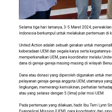
Selama tiga hari lamanya, 3-5 Maret 2024, perwakilan
Indonesia berkumpul untuk melakukan pertemuan di 
United Action adalah sebuah gerakan untuk mengenalk
keberadaan UEM dan segala karya serta kegiatannya d
memperkenalkan UEM, para koordinator melalui Unit
dana di gereja-gereja masing-masing di wilayah Benua 
Dana atau donasi yang diperoleh digunakan untuk me
pelayanan gereja-gereja anggota UEM, utamanya yang
lingkungan, memerangi kemiskinan, perhatian terhada
atau yang selaras dengan 5 (lima) pilar misi UEM.
Pada pertemuan yang dilakuan, hadir Ibu Terri Lynn Smi
Evangelical Mission (UEM), para koordinator dari sin