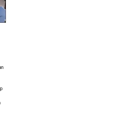
an
up
n