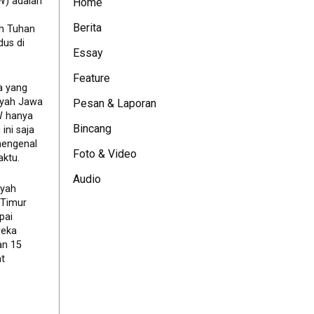
W) adalah
Home
Berita
eh Tuhan
dus di
Essay
Feature
a yang
ayah Jawa
Pesan & Laporan
JW hanya
Bincang
ini saja
mengenal
Foto & Video
ktu.
Audio
ayah
 Timur
pai
reka
an 15
t