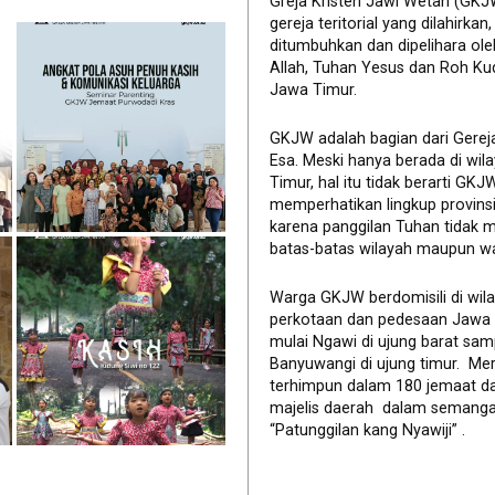
Greja Kristen Jawi Wetan (GKJ
gereja teritorial yang dilahirkan,
ditumbuhkan dan dipelihara ol
Allah, Tuhan Yesus dan Roh Ku
Jawa Timur.
GKJW adalah bagian dari Gerej
Esa. Meski hanya berada di wil
Timur, hal itu tidak berarti GK
memperhatikan lingkup provinsi 
karena panggilan Tuhan tidak 
batas-batas wilayah maupun wa
Warga GKJW berdomisili di wil
perkotaan dan pedesaan Jawa
mulai Ngawi di ujung barat sam
Banyuwangi di ujung timur. Me
terhimpun dalam 180 jemaat d
majelis daerah dalam semanga
“Patunggilan kang Nyawiji” .