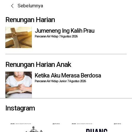
Post
Sebelumnya
navigation
Renungan Harian
Jumeneng Ing Kalih Prau
Pancaran Air Hidup 7 Agustus 2026
Renungan Harian Anak
Ketika Aku Merasa Berdosa
Pancaran Air Hidup Junior 7 Agustus 2026
Instagram