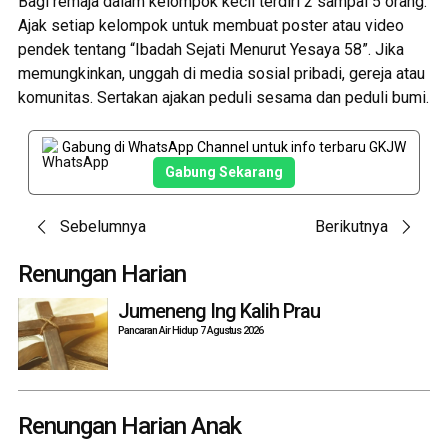
Bagi remaja dalam kelompok kecil terdiri 2 sampai 5 orang.
Ajak setiap kelompok untuk membuat poster atau video
pendek tentang “Ibadah Sejati Menurut Yesaya 58”. Jika
memungkinkan, unggah di media sosial pribadi, gereja atau
komunitas. Sertakan ajakan peduli sesama dan peduli bumi.
Gabung di WhatsApp Channel untuk info terbaru GKJW
Gabung Sekarang
Post
Sebelumnya
Berikutnya
navigation
Renungan Harian
Jumeneng Ing Kalih Prau
Pancaran Air Hidup 7 Agustus 2026
Renungan Harian Anak