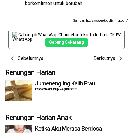
berkomitmen untuk berubah.
Gambar: https://sweetpublishing.com/
Gabung di WhatsApp Channel untuk info terbaru GKJW
Gabung Sekarang
Post
Sebelumnya
Berikutnya
navigation
Renungan Harian
Jumeneng Ing Kalih Prau
Pancaran Air Hidup 7 Agustus 2026
Renungan Harian Anak
Ketika Aku Merasa Berdosa