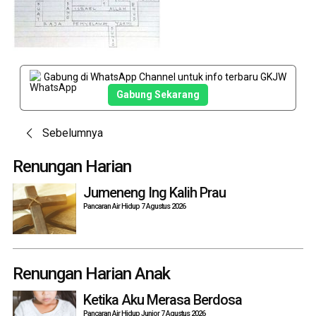
Gabung di WhatsApp Channel untuk info terbaru GKJW
Gabung Sekarang
Post
Sebelumnya
navigation
Renungan Harian
Jumeneng Ing Kalih Prau
Pancaran Air Hidup 7 Agustus 2026
Renungan Harian Anak
Ketika Aku Merasa Berdosa
Pancaran Air Hidup Junior 7 Agustus 2026