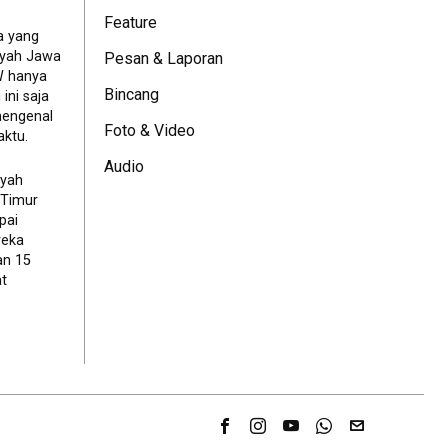
Feature
a yang
ayah Jawa
Pesan & Laporan
JW hanya
Bincang
ini saja
mengenal
Foto & Video
ktu.
Audio
ayah
 Timur
pai
reka
an 15
t