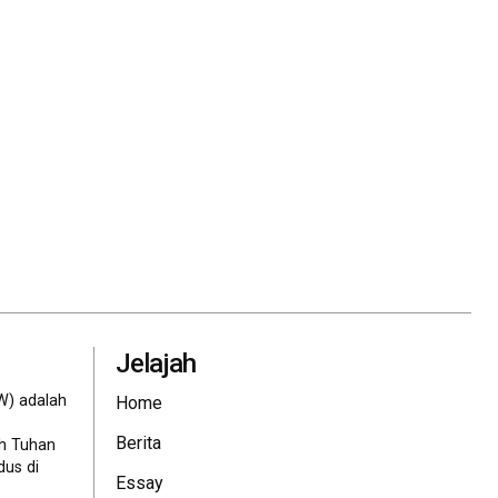
Jelajah
W) adalah
Home
Berita
eh Tuhan
dus di
Essay