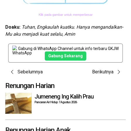
Klik pada gambar untuk memperbesar
Doaku:
Tuhan, Engkaulah kuatku. Hanya mengandalkan-
Mu aku menjadi kuat selalu, Amin
Gabung di WhatsApp Channel untuk info terbaru GKJW
Gabung Sekarang
Post
Sebelumnya
Berikutnya
navigation
Renungan Harian
Jumeneng Ing Kalih Prau
Pancaran Air Hidup 7 Agustus 2026
Renungan Harian Anak