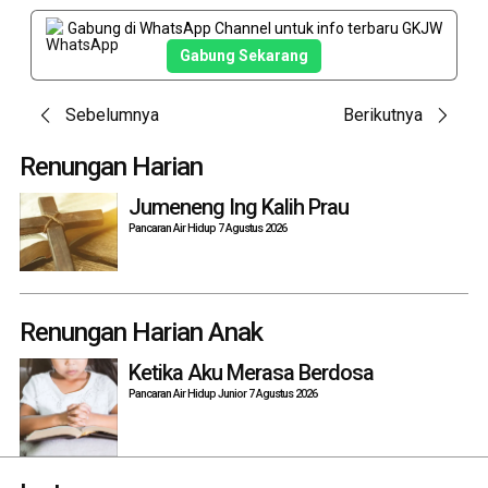
Gabung di WhatsApp Channel untuk info terbaru GKJW
Gabung Sekarang
Post
Sebelumnya
Berikutnya
navigation
Renungan Harian
Jumeneng Ing Kalih Prau
Pancaran Air Hidup 7 Agustus 2026
Renungan Harian Anak
Ketika Aku Merasa Berdosa
Pancaran Air Hidup Junior 7 Agustus 2026