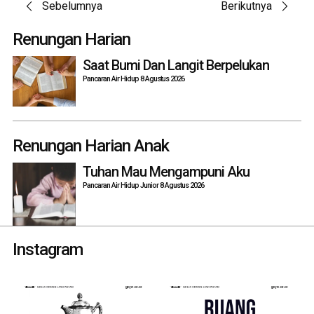
Post
Sebelumnya
Berikutnya
navigation
Renungan Harian
Saat Bumi Dan Langit Berpelukan
Pancaran Air Hidup 8 Agustus 2026
Renungan Harian Anak
Tuhan Mau Mengampuni Aku
Pancaran Air Hidup Junior 8 Agustus 2026
Instagram