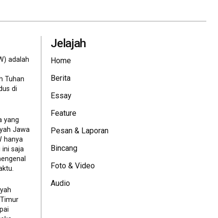
Jelajah
W) adalah
Home
Berita
eh Tuhan
dus di
Essay
Feature
a yang
ayah Jawa
Pesan & Laporan
JW hanya
Bincang
ini saja
mengenal
Foto & Video
ktu.
Audio
ayah
 Timur
pai