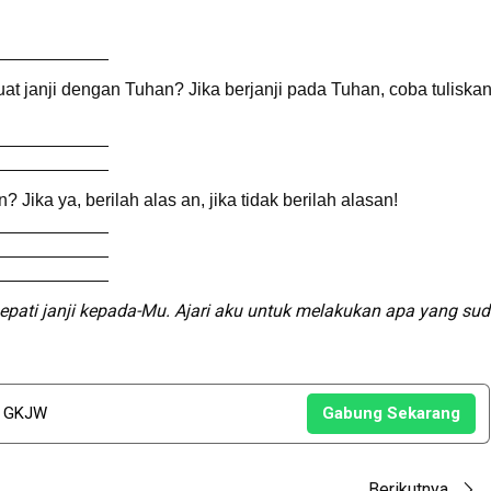
____________
 janji dengan Tuhan? Jika berjanji pada Tuhan, coba tuliska
____________
____________
ika ya, berilah alas an, jika tidak berilah alasan!
____________
____________
____________
epati janji kepada-Mu. Ajari aku untuk melakukan apa yang su
u GKJW
Gabung Sekarang
Berikutnya