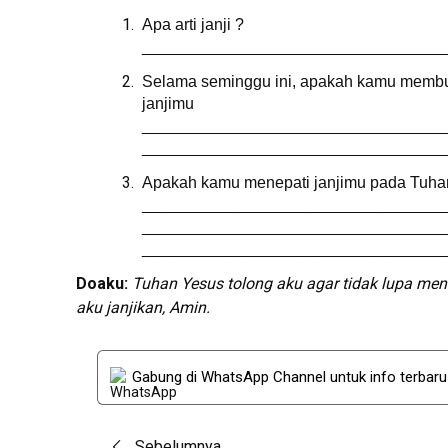
Apa arti janji ?
_________________________________
Selama seminggu ini, apakah kamu membuat
janjimu
_________________________________
_________________________________
Apakah kamu menepati janjimu pada Tuhan? J
_________________________________
_________________________________
_________________________________
Doa
ku
:
Tuhan Yesus
t
olong aku agar tidak lupa men
aku janjikan
,
Amin.
Gabung di WhatsApp Channel untuk info terbar
Sebelumnya