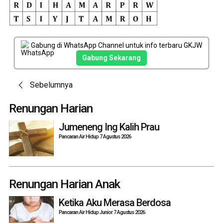
Gabung di WhatsApp Channel untuk info terbaru GKJW
Gabung Sekarang
Post
Sebelumnya
navigation
Renungan Harian
Jumeneng Ing Kalih Prau
Pancaran Air Hidup 7 Agustus 2026
Renungan Harian Anak
Ketika Aku Merasa Berdosa
Pancaran Air Hidup Junior 7 Agustus 2026