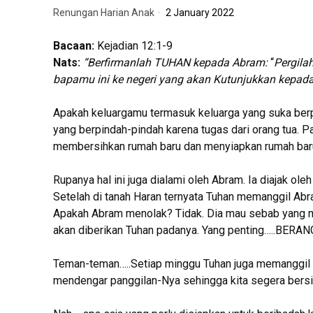
Renungan Harian Anak
2 January 2022
Bacaan:
Kejadian 12:1-9
Nats:
“Berfirmanlah TUHAN kepada Abram:
“
Pergila
bapamu ini ke negeri yang akan Kutunjukkan kepa
Apakah keluargamu termasuk keluarga yang suka berp
yang berpindah-pindah karena tugas dari orang tua.
Pa
membersihkan rumah baru dan menyiapkan rumah baru
Rupanya hal ini juga dialami oleh Abram. Ia diajak ole
Setelah di tanah Haran ternyata Tuhan memanggil Abr
Apakah Abram menolak? Tidak. Dia mau sebab yang m
akan diberikan Tuhan padanya. Yang penting…..BERAN
Teman-teman…..Setiap minggu Tuhan juga memanggil k
mendengar panggilan-Nya sehingga kita segera bersi