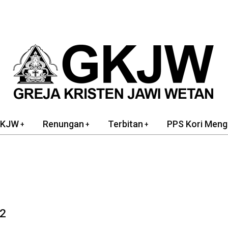
GKJW
Renungan
Terbitan
PPS Kori Meng
22