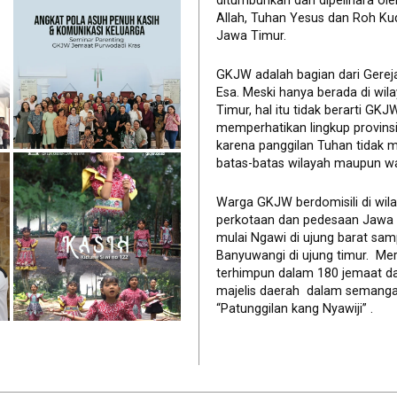
ditumbuhkan dan dipelihara ol
Allah, Tuhan Yesus dan Roh Ku
Jawa Timur.
GKJW adalah bagian dari Gerej
Esa. Meski hanya berada di wil
Timur, hal itu tidak berarti GK
memperhatikan lingkup provinsi 
karena panggilan Tuhan tidak 
batas-batas wilayah maupun wa
Warga GKJW berdomisili di wil
perkotaan dan pedesaan Jawa
mulai Ngawi di ujung barat sam
Banyuwangi di ujung timur. Me
terhimpun dalam 180 jemaat d
majelis daerah dalam semanga
“Patunggilan kang Nyawiji” .