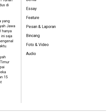
eh Tuhan
dus di
Essay
Feature
a yang
ayah Jawa
Pesan & Laporan
JW hanya
Bincang
ini saja
mengenal
Foto & Video
ktu.
Audio
ayah
 Timur
pai
reka
an 15
t