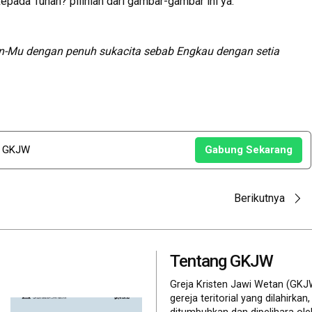
epada Tuhan? pilihlah dari gambar-gambar ini ya:
n-Mu dengan penuh sukacita sebab Engkau dengan setia
u GKJW
Gabung Sekarang
Berikutnya
Tentang GKJW
Greja Kristen Jawi Wetan (GKJ
gereja teritorial yang dilahirkan,