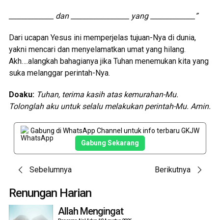
_____________ dan _________________ yang _____________”
Dari ucapan Yesus ini memperjelas tujuan-Nya di dunia,
yakni mencari dan menyelamatkan umat yang hilang.
Akh….alangkah bahagianya jika Tuhan menemukan kita yang
suka melanggar perintah-Nya.
Doa
ku
:
Tuhan, terima kasih atas kem
urahan-Mu.
Tolonglah aku untuk selalu melakukan perintah-Mu
. Amin.
Gabung di WhatsApp Channel untuk info terbaru GKJW
Gabung Sekarang
Post
Sebelumnya
Berikutnya
navigation
Renungan Harian
Allah Mengingat