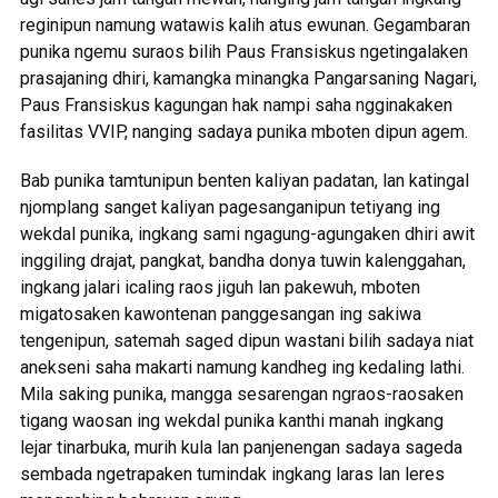
reginipun namung watawis kalih atus ewunan. Gegambaran
punika ngemu suraos bilih Paus Fransiskus ngetingalaken
prasajaning dhiri, kamangka minangka Pangarsaning Nagari,
Paus Fransiskus kagungan hak nampi saha ngginakaken
fasilitas VVIP, nanging sadaya punika mboten dipun agem.
Bab punika tamtunipun benten kaliyan padatan, lan katingal
njomplang sanget kaliyan pagesanganipun tetiyang ing
wekdal punika, ingkang sami ngagung-agungaken dhiri awit
inggiling drajat, pangkat, bandha donya tuwin kalenggahan,
ingkang jalari icaling raos jiguh lan pakewuh, mboten
migatosaken kawontenan panggesangan ing sakiwa
tengenipun, satemah saged dipun wastani bilih sadaya niat
anekseni saha makarti namung kandheg ing kedaling lathi.
Mila saking punika, mangga sesarengan ngraos-raosaken
tigang waosan ing wekdal punika kanthi manah ingkang
lejar tinarbuka, murih kula lan panjenengan sadaya sageda
sembada ngetrapaken tumindak ingkang laras lan leres