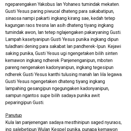
ngeparengaken Yakobus lan Yohanes tumindak mekaten.
Gusti Yesus paring piwucal dhateng para sakabatipun,
sinaosa nampi pakarti ingkang kirang sae, kedah tetep
kagungan raos tresna lan asih dhateng tiyang ingkang
tumindak awon, lan tetep nglajengaken pakaryaning Gusti.
Lampah kasetyanipun Gusti Yesus punika ingkang dipun
tuladhani dening para sakabat lan pandherek-Ipun. Kejawi
saking punika, Gusti Yesus ugi ngengetaken bilih sinten
kemawon ingkang ndherek Panjenenganipun, mboten
pareng nengenaken kadonyanipun, ingkang tegesipun
ndherek Gusti Yesus kanthi tulusing manah lan lila legawa.
Gusti Yesus ngengetaken dhateng tiyang ingkang
lampahing gesangipun ngegungaken kadonyanipun,
sampun ngantos supe bilih sadaya punika awit
peparingipun Gusti.
Panutup
Kula lan panjenengan sadaya mesthinipun saged nyuraos,
ing salebetipun Wulan Kespel punika, punapa kemawon