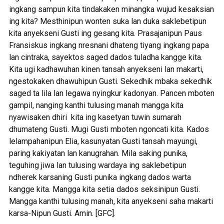
ingkang sampun kita tindakaken minangka wujud kesaksian
ing kita? Mesthinipun wonten suka lan duka saklebetipun
kita anyekseni Gusti ing gesang kita. Prasajanipun Paus
Fransiskus ingkang nresnani dhateng tiyang ingkang papa
lan cintraka, sayektos saged dados tuladha kangge kita.
Kita ugi kadhawuhan kinen tansah anyekseni lan makarti,
ngestokaken dhawuhipun Gusti. Sekedhik mbaka sekedhik
saged ta lila lan legawa nyingkur kadonyan. Pancen mboten
gampil, nanging kanthi tulusing manah mangga kita
nyawisaken dhiri kita ing kasetyan tuwin sumarah
dhumateng Gusti. Mugi Gusti mboten ngoncati kita. Kados
lelampahanipun Elia, kasunyatan Gusti tansah mayungi,
paring kakiyatan lan kanugrahan. Mila saking punika,
teguhing jiwa lan tulusing wardaya ing saklebetipun
ndherek karsaning Gusti punika ingkang dados warta
kangge kita. Mangga kita setia dados seksinipun Gusti.
Mangga kanthi tulusing manah, kita anyekseni saha makarti
karsa-Nipun Gusti. Amin. [GFC].