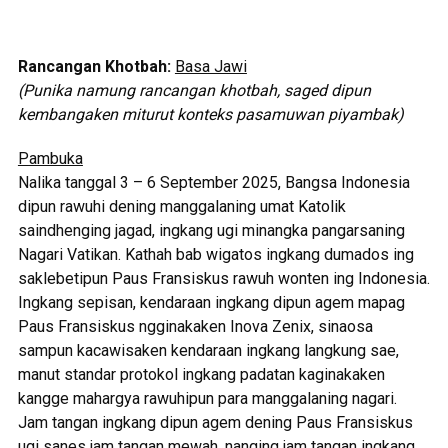
Rancangan Khotbah:
Basa Jawi
(Punika namung rancangan khotbah, saged dipun
kembangaken miturut konteks pasamuwan piyambak)
Pambuka
Nalika tanggal 3 – 6 September 2025, Bangsa Indonesia
dipun rawuhi dening manggalaning umat Katolik
saindhenging jagad, ingkang ugi minangka pangarsaning
Nagari Vatikan. Kathah bab wigatos ingkang dumados ing
saklebetipun Paus Fransiskus rawuh wonten ing Indonesia.
Ingkang sepisan, kendaraan ingkang dipun agem mapag
Paus Fransiskus ngginakaken Inova Zenix, sinaosa
sampun kacawisaken kendaraan ingkang langkung sae,
manut standar protokol ingkang padatan kaginakaken
kangge mahargya rawuhipun para manggalaning nagari.
Jam tangan ingkang dipun agem dening Paus Fransiskus
ugi sanes jam tangan mewah, nanging jam tangan ingkang