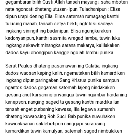
gegambaran bilih Gusti Allah tansah mayungi, saha mboten
nate ngoncati dhateng utusan-Ipun. Tuladhanipun : Elisa
dipun urapi dening Elia. Elisa satemah rumagang kanthi
tulusing manah, tansah setya bekti, nglolosi sadaya
ingkang siningit ing badanipun. Elisa ngungkuraken
kadonyanipun, kanthi sasmita wragad lembu, tuwin luku
ingkang sekawit minangka sarana makarya, kalilakaken
dados kayu obongipun kangge ngolah lembu punika.
Serat Paulus dhateng pasamuwan ing Galatia, ingkang
dados waosan kaping kalih, ngemutaken bilih kamardikan
ingkang dipun paringaken Sang Kristus punika sampun
ngantos dados gegaman satemah lajeng nindakaken
gesang anut karsaning priyangga tuwin ngumbar hardaning
kanepson, nanging saged ta gesang kanthi mardika lan
tansah enget purbaning kawasa, lila legawa sumarah
dhateng kuwaosing Roh Suci. Bab punika nuwuhaken
kawicaksanan saklebetipun nanggapi suraosing
kamardikan tuwin kamulyan, satemah saged nimbulaken