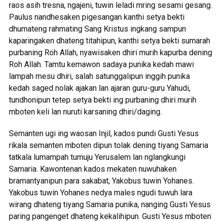
raos asih tresna, ngajeni, tuwin leladi mring sesami gesang.
Paulus nandhesaken pigesangan kanthi setya bekti
dhumateng rahmating Sang Kristus ingkang sampun
kaparingaken dhateng titahipun, kanthi setya bekti sumarah
purbaning Roh Allah, nyawisaken dhiri murih kapurba dening
Roh Allah. Tamtu kemawon sadaya punika kedah mawi
lampah mesu dhiri, salah satunggalipun inggih punika
kedah saged nolak ajakan lan ajaran guru-guru Yahudi,
tundhonipun tetep setya bekti ing purbaning dhiri murih
mboten keli lan nuruti karsaning dhiri/daging.
Semanten ugi ing waosan Injil, kados pundi Gusti Yesus
rikala semanten mboten dipun tolak dening tiyang Samaria
tatkala lumampah tumuju Yerusalem lan nglangkungi
Samaria. Kawontenan kados mekaten nuwuhaken
bramantyanipun para sakabat, Yakobus tuwin Yohanes.
Yakobus tuwin Yohanes nedya males ngudi tuwuh lara
wirang dhateng tiyang Samaria punika, nanging Gusti Yesus
paring pangenget dhateng kekalihipun. Gusti Yesus mboten