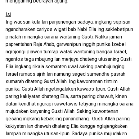
menggahing bebrayan agung.
Isi
Ing waosan kula lan panjenengan sadaya, ingkang sepisan
ngandharaken cariyos wigati bab Nabi Elia ing saklebetipun
pinatah minangka sarana wartaning Gusti. Nalika jaman
paprentahan Raja Ahab, garwanipun inggih punika Izebel
ngrojongi piawon tumrap watak wantuning bangsa Israel,
ngantos tega mbujung lan merjaya dhateng utusaning Gusti.
Elia ingkang rikala semanten uwal saking pambujunging
Israel rumaos ajrih lan namung saged sumendhe pasrah
sumarah dhateng Gusti Allah. Ing kawontenan tintrim
punika, Gusti Allah ngetingalaken kuwaos-Ipun. Gusti Allah
paring kakiyatan dhateng Elia, sarta paring dhawuh, kinen
datan kendhat ngurapi sawetawis tetiyang minangka sarana
mujudaken karyaning Gusti Allah. Saking kawontenan
gesang ingkang kebak ing panandhang, Gusti Allah paring
kakiyatan lan dhawuh dhateng Elia kangge nglajengkaken
lampah minangka utusan-Ipun. Sadaya punika mujudaken