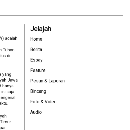
Jelajah
W) adalah
Home
Berita
eh Tuhan
dus di
Essay
Feature
a yang
ayah Jawa
Pesan & Laporan
JW hanya
Bincang
ini saja
mengenal
Foto & Video
ktu.
Audio
ayah
 Timur
pai