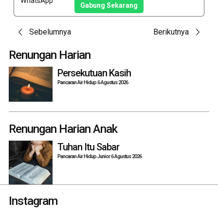
Gabung Sekarang
Post
Sebelumnya
Berikutnya
navigation
Renungan Harian
Persekutuan Kasih
Pancaran Air Hidup 6 Agustus 2026
Renungan Harian Anak
Tuhan Itu Sabar
Pancaran Air Hidup Junior 6 Agustus 2026
Instagram