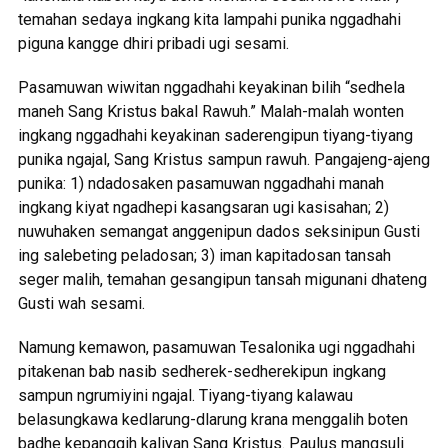
temahan sedaya ingkang kita lampahi punika nggadhahi
piguna kangge dhiri pribadi ugi sesami.
Pasamuwan wiwitan nggadhahi keyakinan bilih “sedhela
maneh Sang Kristus bakal Rawuh.” Malah-malah wonten
ingkang nggadhahi keyakinan saderengipun tiyang-tiyang
punika ngajal, Sang Kristus sampun rawuh. Pangajeng-ajeng
punika: 1) ndadosaken pasamuwan nggadhahi manah
ingkang kiyat ngadhepi kasangsaran ugi kasisahan; 2)
nuwuhaken semangat anggenipun dados seksinipun Gusti
ing salebeting peladosan; 3) iman kapitadosan tansah
seger malih, temahan gesangipun tansah migunani dhateng
Gusti wah sesami.
Namung kemawon, pasamuwan Tesalonika ugi nggadhahi
pitakenan bab nasib sedherek-sedherekipun ingkang
sampun ngrumiyini ngajal. Tiyang-tiyang kalawau
belasungkawa kedlarung-dlarung krana menggalih boten
badhe kepanggih kaliyan Sang Kristus. Paulus mangsuli