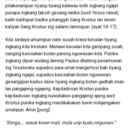
pitakenanipun tiyang-tiyang kalawau bilih ingkang ngajal
punapa ingkang taksih gesang nalika Gusti Yesus rawuh,
kalih-kalihipun badhe pinanggih Sang Kristus lan lerem
kaliyan Sang Kristus ing salami-laminipun. (ayat 14-17).
Kita sedaya umumipun nate susah krana kecalan tiyang
ingkang kita tresnani. Menawi kecalan kita gampang sisah,
nanging kasisahan boten pareng nguwasani kita. Punika
ingkang dipun wulang dening Paulus dhateng pasamuwan
ing Tesalonika supados para umat mangertosi bab tiyang
ingkang ngajal, supados kasisahan boten nguwasani
gesangipun kados dene tiyang ingkang boten gadhah iman
lan pangajeng-ngajeng. Kapitadosan Kristen punika
kapitadosan ingkang nuwuhaken pangajeng-ajeng awit
Kristus punika ingkang mardikakaken tuwin milujengaken
umatipun. Amin [pong]
“Elinga,… sesuk kowe mati, mula urip kudu migunani.”