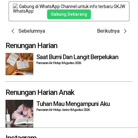
Gabung di WhatsApp Channel untuk info terbaru GKJW
Gabung Sekarang
Post
Sebelumnya
Berikutnya
navigation
Renungan Harian
Saat Bumi Dan Langit Berpelukan
Pancaran Air Hidup 8 Agustus 2026
Renungan Harian Anak
Tuhan Mau Mengampuni Aku
Pancaran Air Hidup Junior 8 Agustus 2026