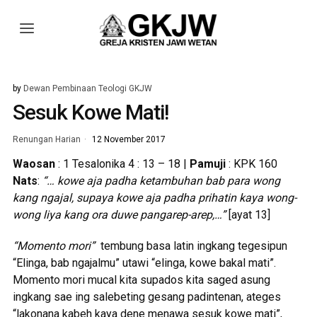
by
Dewan Pembinaan Teologi GKJW
Sesuk Kowe Mati!
Renungan Harian
12 November 2017
Waosan
: 1 Tesalonika 4 : 13 – 18 |
Pamuji
: KPK 160
Nats
:
“… kowe aja padha ketambuhan bab para wong
kang ngajal, supaya kowe aja padha prihatin kaya wong-
wong liya kang ora duwe pangarep-arep,…”
[ayat 13]
“Momento mori”
tembung basa latin ingkang tegesipun
“Elinga, bab ngajalmu” utawi “elinga, kowe bakal mati”.
Momento mori mucal kita supados kita saged asung
ingkang sae ing salebeting gesang padintenan, ateges
“lakonana kabeh kaya dene menawa sesuk kowe mati”,