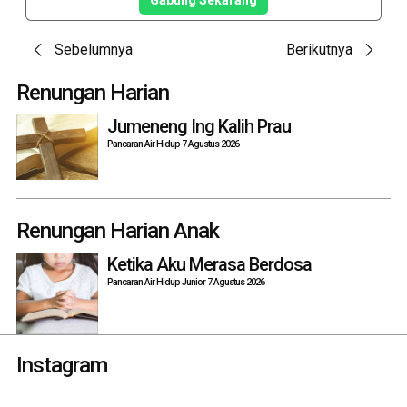
Gabung Sekarang
Post
Sebelumnya
Berikutnya
navigation
Renungan Harian
Jumeneng Ing Kalih Prau
Pancaran Air Hidup 7 Agustus 2026
Renungan Harian Anak
Ketika Aku Merasa Berdosa
Pancaran Air Hidup Junior 7 Agustus 2026
Instagram