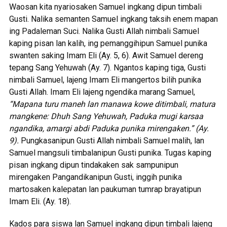
Waosan kita nyariosaken Samuel ingkang dipun timbali
Gusti. Nalika semanten Samuel ingkang taksih enem mapan
ing Padaleman Suci. Nalika Gusti Allah nimbali Samuel
kaping pisan lan kalih, ing pemanggihipun Samuel punika
swanten saking Imam Eli (Ay. 5, 6). Awit Samuel dereng
tepang Sang Yehuwah (Ay. 7). Ngantos kaping tiga, Gusti
nimbali Samuel, lajeng Imam Eli mangertos bilih punika
Gusti Allah. Imam Eli lajeng ngendika marang Samuel,
“Mapana turu maneh lan manawa kowe ditimbali, matura
mangkene: Dhuh Sang Yehuwah, Paduka mugi karsaa
ngandika, amargi abdi Paduka punika mirengaken.” (Ay.
9).
Pungkasanipun Gusti Allah nimbali Samuel malih, lan
Samuel mangsuli timbalanipun Gusti punika. Tugas kaping
pisan ingkang dipun tindakaken sak sampunipun
mirengaken Pangandikanipun Gusti, inggih punika
martosaken kalepatan lan paukuman tumrap brayatipun
Imam Eli. (Ay. 18).
Kados para siswa lan Samuel ingkang dipun timbali lajeng