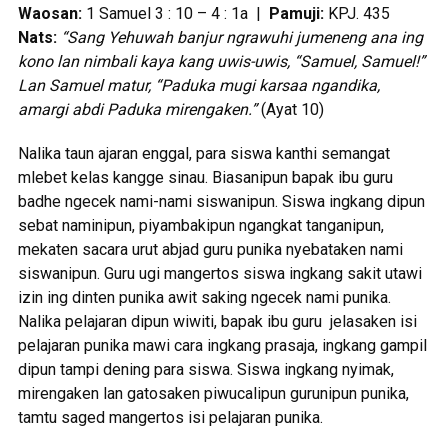
Waosan:
1 Samuel 3 : 10 – 4 : 1a |
Pamuji:
KPJ. 435
Nats:
“Sang Yehuwah banjur ngrawuhi jumeneng ana ing
kono lan nimbali kaya kang uwis-uwis, “Samuel, Samuel!”
Lan Samuel matur, “Paduka mugi karsaa ngandika,
amargi abdi Paduka mirengaken.”
(Ayat 10)
Nalika taun ajaran enggal, para siswa kanthi semangat
mlebet kelas kangge sinau. Biasanipun bapak ibu guru
badhe ngecek nami-nami siswanipun. Siswa ingkang dipun
sebat naminipun, piyambakipun ngangkat tanganipun,
mekaten sacara urut abjad guru punika nyebataken nami
siswanipun. Guru ugi mangertos siswa ingkang sakit utawi
izin ing dinten punika awit saking ngecek nami punika.
Nalika pelajaran dipun wiwiti, bapak ibu guru jelasaken isi
pelajaran punika mawi cara ingkang prasaja, ingkang gampil
dipun tampi dening para siswa. Siswa ingkang nyimak,
mirengaken lan gatosaken piwucalipun gurunipun punika,
tamtu saged mangertos isi pelajaran punika.