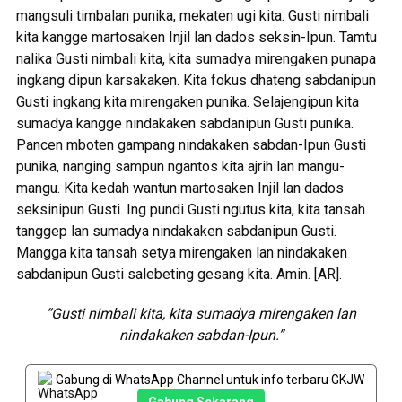
mangsuli timbalan punika, mekaten ugi kita. Gusti nimbali
kita kangge martosaken Injil lan dados seksin-Ipun. Tamtu
nalika Gusti nimbali kita, kita sumadya mirengaken punapa
ingkang dipun karsakaken. Kita fokus dhateng sabdanipun
Gusti ingkang kita mirengaken punika. Selajengipun kita
sumadya kangge nindakaken sabdanipun Gusti punika.
Pancen mboten gampang nindakaken sabdan-Ipun Gusti
punika, nanging sampun ngantos kita ajrih lan mangu-
mangu. Kita kedah wantun martosaken Injil lan dados
seksinipun Gusti. Ing pundi Gusti ngutus kita, kita tansah
tanggep lan sumadya nindakaken sabdanipun Gusti.
Mangga kita tansah setya mirengaken lan nindakaken
sabdanipun Gusti salebeting gesang kita. Amin. [AR].
“Gusti nimbali kita, kita sumadya mirengaken lan
nindakaken sabdan-Ipun.”
Gabung di WhatsApp Channel untuk info terbaru GKJW