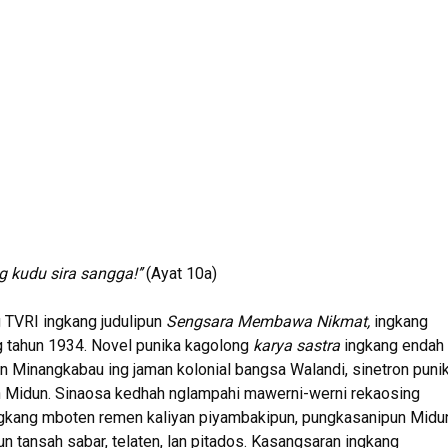
g kudu sira sangga!’’
(Ayat 10a)
 TVRI ingkang judulipun
Sengsara Membawa Nikmat,
ingkang
ng tahun 1934. Novel punika kagolong
karya sastra
ingkang endah
Minangkabau ing jaman kolonial bangsa Walandi, sinetron puni
n Midun. Sinaosa kedhah nglampahi mawerni-werni rekaosing
ngkang mboten remen kaliyan piyambakipun, pungkasanipun Midu
tansah sabar, telaten, lan pitados. Kasangsaran ingkang