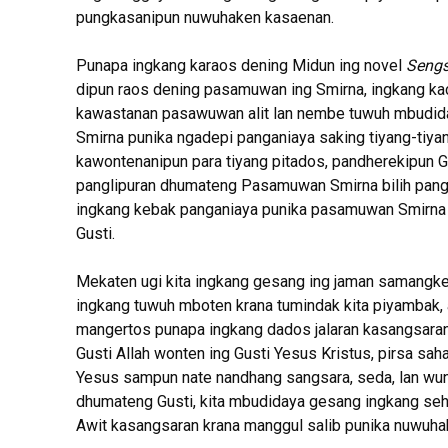
pungkasanipun nuwuhaken kasaenan.
Punapa ingkang karaos dening Midun ing novel
Seng
dipun raos dening pasamuwan ing Smirna, ingkang ka
kawastanan pasawuwan alit lan nembe tuwuh mbudida
Smirna punika ngadepi panganiaya saking tiyang-tiya
kawontenanipun para tiyang pitados, pandherekipun Gu
panglipuran dhumateng Pasamuwan Smirna bilih pan
ingkang kebak panganiaya punika pasamuwan Smirna
Gusti.
Mekaten ugi kita ingkang gesang ing jaman samangke,
ingkang tuwuh mboten krana tumindak kita piyambak, a
mangertos punapa ingkang dados jalaran kasangsaran k
Gusti Allah wonten ing Gusti Yesus Kristus, pirsa sa
Yesus sampun nate nandhang sangsara, seda, lan wun
dhumateng Gusti, kita mbudidaya gesang ingkang sehat 
Awit kasangsaran krana manggul salib punika nuwuhak