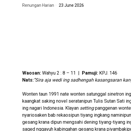
Renungan Harian
23 June 2026
Waosan:
Wahyu 2 : 8 – 11 |
Pamuji:
KPJ. 146
Nats:
‘’Sira aja wedi ing sadhengah kasangsaran kan
Wonten taun 1991 nate wonten satunggal sinetron ing
kaangkat saking novel seratanipun Tulis Sutan Sati i
ing nagari Indonesia. Klayan
setting
panggenan wonten 
nyariosaken bab rekaosipun tiyang ingkang naminipu
gesang krana dipun mengsahi dening tiyang-tiyang i
saged nggayuh kabingahan gesang krana piyambakipun 