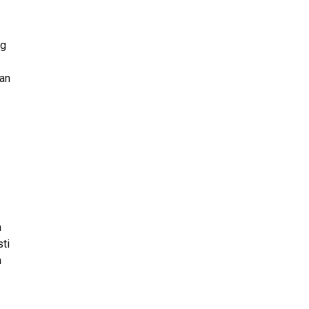
ng
an
h
ti
h