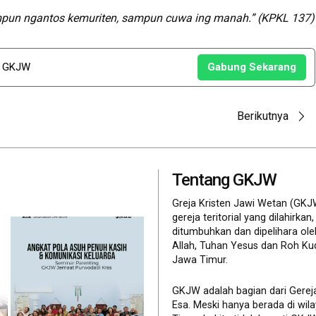
mpun ngantos kemuriten,
sampun cuwa ing manah.” (KPKL 137)
u GKJW
Gabung Sekarang
Berikutnya
Tentang GKJW
Greja Kristen Jawi Wetan (GKJ
gereja teritorial yang dilahirkan,
ditumbuhkan dan dipelihara ol
Allah, Tuhan Yesus dan Roh Ku
Jawa Timur.
GKJW adalah bagian dari Gerej
Esa. Meski hanya berada di wil