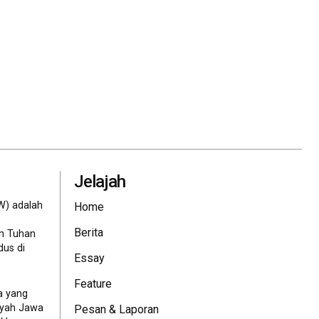
Jelajah
W) adalah
Home
Berita
eh Tuhan
dus di
Essay
Feature
a yang
ayah Jawa
Pesan & Laporan