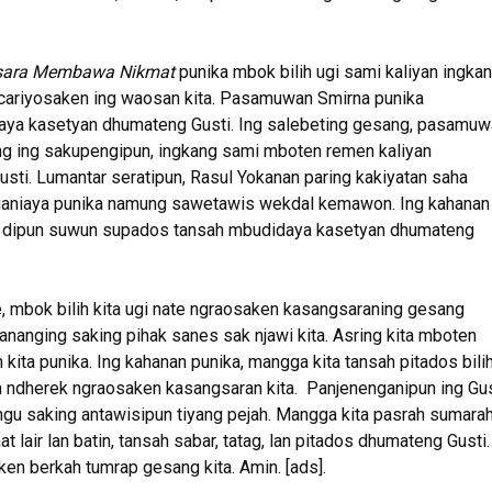
sara Membawa Nikmat
punika mbok bilih ugi sami kaliyan ingka
cariyosaken ing waosan kita. Pasamuwan Smirna punika
ya kasetyan dhumateng Gusti. Ing salebeting gesang, pasamuw
ng ing sakupengipun, ingkang sami mboten remen kaliyan
sti. Lumantar seratipun, Rasul Yokanan paring kakiyatan saha
ganiaya punika namung sawetawis wekdal kemawon. Ing kahanan
 dipun suwun supados tansah mbudidaya kasetyan dhumateng
 mbok bilih kita ugi nate ngraosaken kasangsaraning gesang
nanging saking pihak sanes sak njawi kita. Asring kita mboten
ita punika. Ing kahanan punika, mangga kita tansah pitados bili
ha ndherek ngraosaken kasangsaran kita. Panjenenganipun ing Gus
gu saking antawisipun tiyang pejah. Mangga kita pasrah sumara
lair lan batin, tansah sabar, tatag, lan pitados dhumateng Gusti.
en berkah tumrap gesang kita. Amin. [ads].