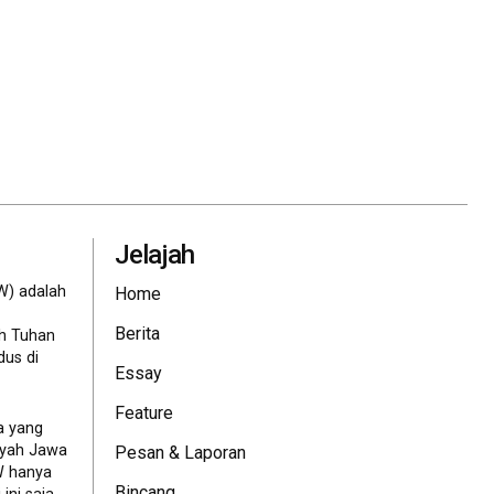
Jelajah
W) adalah
Home
Berita
eh Tuhan
dus di
Essay
Feature
a yang
ayah Jawa
Pesan & Laporan
JW hanya
Bincang