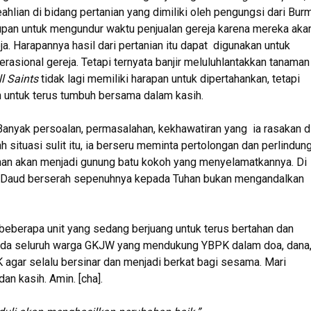
hlian di bidang pertanian yang dimiliki oleh pengungsi dari Bur
kupan untuk mengundur waktu penjualan gereja karena mereka aka
a. Harapannya hasil dari pertanian itu dapat digunakan untuk
asional gereja. Tetapi ternyata banjir meluluhlantakkan tanaman
ll Saints
tidak lagi memiliki harapan untuk dipertahankan, tetapi
n untuk terus tumbuh bersama dalam kasih.
anyak persoalan, permasalahan, kekhawatiran yang ia rasakan d
 situasi sulit itu, ia berseru meminta pertolongan dan perlindun
uhan akan menjadi gunung batu kokoh yang menyelamatkannya. Di
mi, Daud berserah sepenuhnya kepada Tuhan bukan mengandalkan
beberapa unit yang sedang berjuang untuk terus bertahan dan
, ada seluruh warga GKJW yang mendukung YBPK dalam doa, dana
 agar selalu bersinar dan menjadi berkat bagi sesama. Mari
n kasih. Amin. [cha].