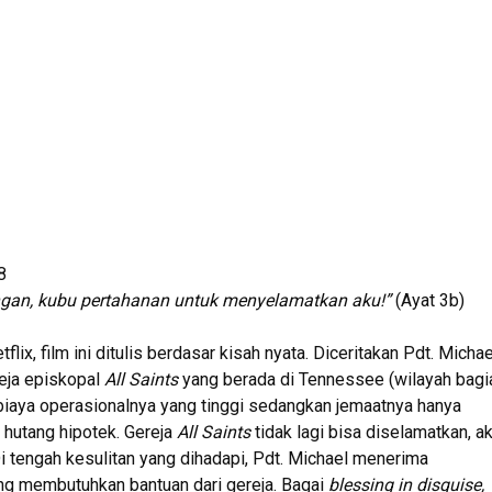
8
ngan, kubu pertahanan
untuk menyelamatkan aku!”
(Ayat 3b)
lix, film ini ditulis berdasar kisah nyata. Diceritakan Pdt. Michae
eja episkopal
All Saints
yang berada di Tennessee (wilayah bagi
 biaya operasionalnya yang tinggi sedangkan jemaatnya hanya
t hutang hipotek. Gereja
All Saints
tidak lagi bisa diselamatkan, a
Di tengah kesulitan yang dihadapi, Pdt. Michael menerima
ng membutuhkan bantuan dari gereja. Bagai
blessing in disquise,