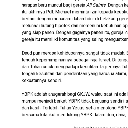
harapan baru muncul bagi gereja
All Saints.
Dengan kea
itu, akhirnya Pdt. Michael meminta izin kepada keus
bertani dengan menanami lahan tidur di belakang gerej
melunasi hutang hipotek dan memenuhi kebutuhan oper
yang siap panen. Dengan gagalnya panen itu, gereja
A
gereja itu memiliki komunitas yang saling menguatka
Daud pun merasa kehidupannya sangat tidak mudah. B
tengah kepemimpinannya sebagai raja Israel. Di tengah
dari Tuhan untuk menghadapi kesulitan. Ia percaya T
tengah kesulitan dan penderitaan yang harus ia ala
kekuatannya sendiri.
YBPK adalah anugerah bagi GKJW, walau saat ini ada 
mampu menjadi berkat. YBPK tidak berjuang sendiri
dan kasih. Terlebih Tuhan Yesus setia menolong YBPK
bersama kita ikut mendukung YBPK dalam doa, dana, da