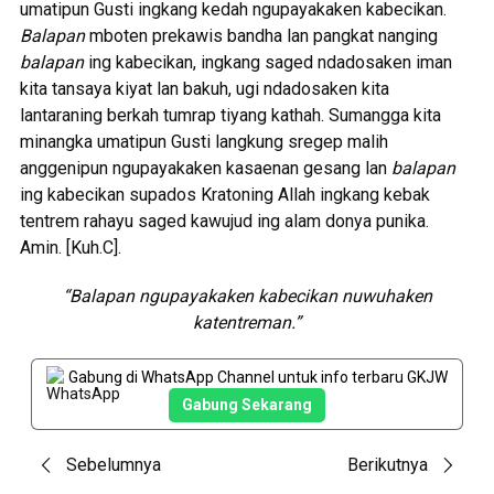
umatipun Gusti ingkang kedah ngupayakaken kabecikan.
Balapan
mboten prekawis bandha lan pangkat nanging
balapan
ing kabecikan, ingkang saged ndadosaken iman
kita tansaya kiyat lan bakuh, ugi ndadosaken kita
lantaraning berkah tumrap tiyang kathah. Sumangga kita
minangka umatipun Gusti langkung sregep malih
anggenipun ngupayakaken kasaenan gesang lan
balapan
ing kabecikan supados Kratoning Allah ingkang kebak
tentrem rahayu saged kawujud ing alam donya punika.
Amin. [Kuh.C].
“Balapan ngupayakaken kabecikan nuwuhaken
katentreman.”
Gabung di WhatsApp Channel untuk info terbaru GKJW
Gabung Sekarang
Post
Sebelumnya
Berikutnya