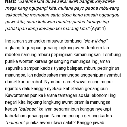
Nats:
“Sarehne kita duwe seksi akeh banget, kayadene
mega kang ngupengi kita, mulane payo padha mbuwang
sakabehing momotan sarta dosa kang tansah ngganggu-
gawe kita, sarta kalawan mantep padha lumayu ing
pabalapan kang kawajibake marang kita.”
(Ayat 1)
Ing jaman samangke misuwur tembung
“slow living”
ingkang tegesipun gesang ingkang ayem tentrem lan
mboten namung mburu pepinginan kamanungsan. Tembung
punika wonten karana gesanging manungsa ing jaman
sapunika sampun kados tiyang balapan, mburu pepinginan
manungsa, lan ndadosaken manungsa anggenipun nyambut
damel kados robot. Nyambut damel wiwit enjing muput
ngantos dalu kangge nyekapi kabetahan gesangipun.
Kawontenan punika karana tantangan sosial ekonomi ing
negari kita ingkang langkung awrat, pramila manungsa
kedah
“balapan”
kaliyan sesaminipun kangge nyekapi
kabetahan gesangipun. Nanging punapa gesang kados
“balapan”
punika awon utawi salah? Kangge jawab