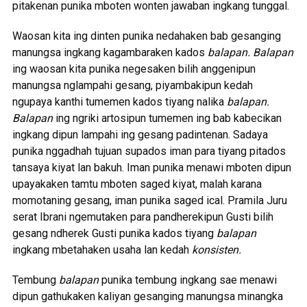
pitakenan punika mboten wonten jawaban ingkang tunggal.
Waosan kita ing dinten punika nedahaken bab gesanging
manungsa ingkang kagambaraken kados
balapan. Balapan
ing waosan kita punika negesaken bilih anggenipun
manungsa nglampahi gesang, piyambakipun kedah
ngupaya kanthi tumemen kados tiyang nalika
balapan.
Balapan
ing ngriki artosipun tumemen ing bab kabecikan
ingkang dipun lampahi ing gesang padintenan. Sadaya
punika nggadhah tujuan supados iman para tiyang pitados
tansaya kiyat lan bakuh. Iman punika menawi mboten dipun
upayakaken tamtu mboten saged kiyat, malah karana
momotaning gesang, iman punika saged ical. Pramila Juru
serat Ibrani ngemutaken para pandherekipun Gusti bilih
gesang ndherek Gusti punika kados tiyang
balapan
ingkang mbetahaken usaha lan kedah
konsisten.
Tembung
balapan
punika tembung ingkang sae menawi
dipun gathukaken kaliyan gesanging manungsa minangka