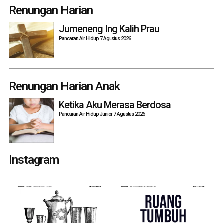
navigation
Renungan Harian
Jumeneng Ing Kalih Prau
Pancaran Air Hidup 7 Agustus 2026
Renungan Harian Anak
Ketika Aku Merasa Berdosa
Pancaran Air Hidup Junior 7 Agustus 2026
Instagram