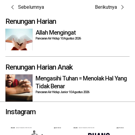
Post
Sebelumnya
Berikutnya
navigation
Renungan Harian
Allah Mengingat
Pancaran Air Hidup 10 Agustus 2026
Renungan Harian Anak
Mengasihi Tuhan = Menolak Hal Yang
Tidak Benar
Pancaran Air Hidup Junior 10 Agustus 2026
Instagram