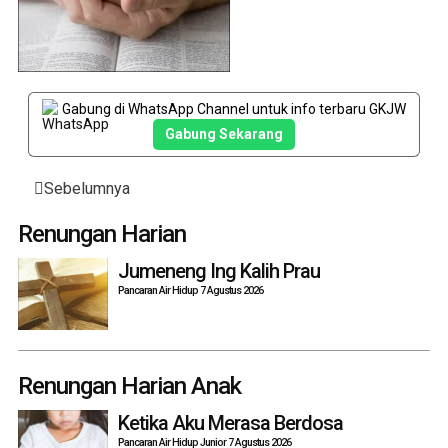
Gabung di WhatsApp Channel untuk info terbaru GKJW
Gabung Sekarang
Post
Sebelumnya
navigation
Renungan Harian
Jumeneng Ing Kalih Prau
Pancaran Air Hidup 7 Agustus 2026
Renungan Harian Anak
Ketika Aku Merasa Berdosa
Pancaran Air Hidup Junior 7 Agustus 2026