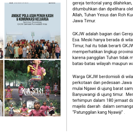
gereja teritorial yang dilahirkan,
ditumbuhkan dan dipelihara ol
Allah, Tuhan Yesus dan Roh Ku
Jawa Timur.
GKJW adalah bagian dari Gerej
Esa. Meski hanya berada di wil
Timur, hal itu tidak berarti GK
memperhatikan lingkup provinsi 
karena panggilan Tuhan tidak 
batas-batas wilayah maupun wa
Warga GKJW berdomisili di wil
perkotaan dan pedesaan Jawa
mulai Ngawi di ujung barat sam
Banyuwangi di ujung timur. Me
terhimpun dalam 180 jemaat d
majelis daerah dalam semanga
“Patunggilan kang Nyawiji” .