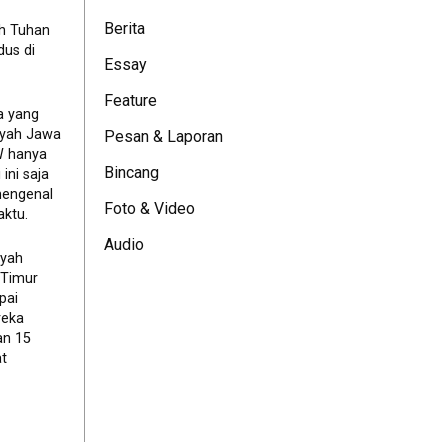
Berita
eh Tuhan
dus di
Essay
Feature
a yang
ayah Jawa
Pesan & Laporan
JW hanya
Bincang
ini saja
mengenal
Foto & Video
ktu.
Audio
ayah
 Timur
pai
reka
an 15
t