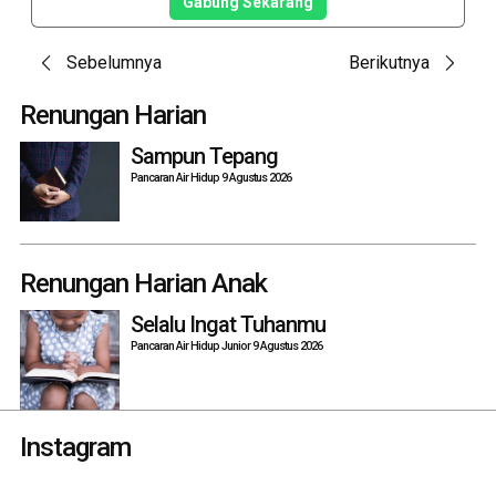
Gabung Sekarang
Post
Sebelumnya
Berikutnya
navigation
Renungan Harian
Sampun Tepang
Pancaran Air Hidup 9 Agustus 2026
Renungan Harian Anak
Selalu Ingat Tuhanmu
Pancaran Air Hidup Junior 9 Agustus 2026
Instagram