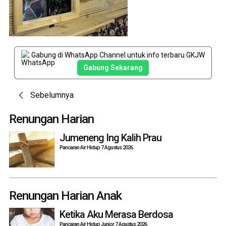
Gabung di WhatsApp Channel untuk info terbaru GKJW
Gabung Sekarang
Post
Sebelumnya
navigation
Renungan Harian
Jumeneng Ing Kalih Prau
Pancaran Air Hidup 7 Agustus 2026
Renungan Harian Anak
Ketika Aku Merasa Berdosa
Pancaran Air Hidup Junior 7 Agustus 2026