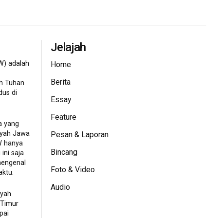
Jelajah
W) adalah
Home
Berita
eh Tuhan
dus di
Essay
Feature
a yang
ayah Jawa
Pesan & Laporan
JW hanya
Bincang
ini saja
mengenal
Foto & Video
ktu.
Audio
ayah
 Timur
pai