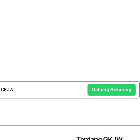
u GKJW
Gabung Sekarang
Tentang GKJW