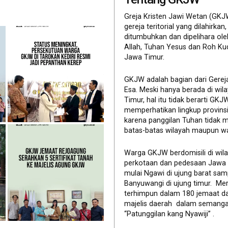
Greja Kristen Jawi Wetan (GKJ
gereja teritorial yang dilahirkan,
ditumbuhkan dan dipelihara ol
Allah, Tuhan Yesus dan Roh Ku
Jawa Timur.
GKJW adalah bagian dari Gerej
Esa. Meski hanya berada di wil
Timur, hal itu tidak berarti GK
memperhatikan lingkup provinsi 
karena panggilan Tuhan tidak 
batas-batas wilayah maupun wa
Warga GKJW berdomisili di wil
perkotaan dan pedesaan Jawa
mulai Ngawi di ujung barat sam
Banyuwangi di ujung timur. Me
terhimpun dalam 180 jemaat d
majelis daerah dalam semanga
“Patunggilan kang Nyawiji” .