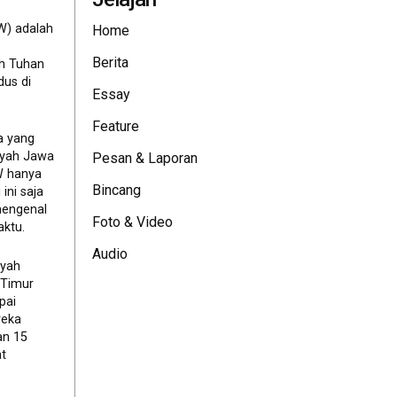
W) adalah
Home
Berita
eh Tuhan
dus di
Essay
Feature
a yang
ayah Jawa
Pesan & Laporan
JW hanya
Bincang
ini saja
mengenal
Foto & Video
ktu.
Audio
ayah
 Timur
pai
reka
an 15
t