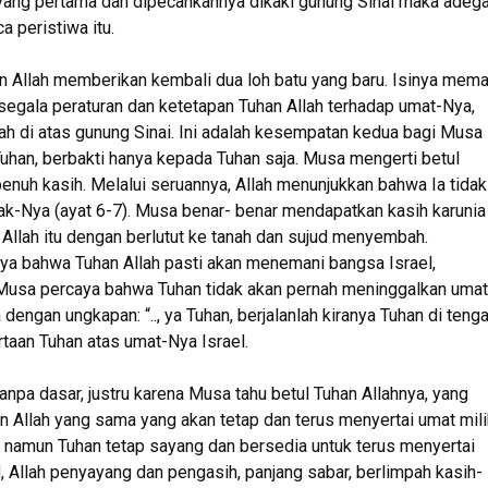
ang pertama dan dipecahkannya dikaki gunung Sinai maka adeg
a peristiwa itu.
n Allah memberikan kembali dua loh batu yang baru. Isinya mem
egala peraturan dan ketetapan Tuhan Allah terhadap umat-Nya,
llah di atas gunung Sinai. Ini adalah kesempatan kedua bagi Musa
Tuhan, berbakti hanya kepada Tuhan saja. Musa mengerti betul
enuh kasih. Melalui seruannya, Allah menunjukkan bahwa Ia tidak
-Nya (ayat 6-7). Musa benar- benar mendapatkan kasih karunia 
llah itu dengan berlutut ke tanah dan sujud menyembah.
a bahwa Tuhan Allah pasti akan menemani bangsa Israel,
k. Musa percaya bahwa Tuhan tidak akan pernah meninggalkan umat
 dengan ungkapan: “.., ya Tuhan, berjalanlah kiranya Tuhan di teng
rtaan Tuhan atas umat-Nya Israel.
anpa dasar, justru karena Musa tahu betul Tuhan Allahnya, yang
 Allah yang sama yang akan tetap dan terus menyertai umat mili
 namun Tuhan tetap sayang dan bersedia untuk terus menyertai
llah penyayang dan pengasih, panjang sabar, berlimpah kasih-