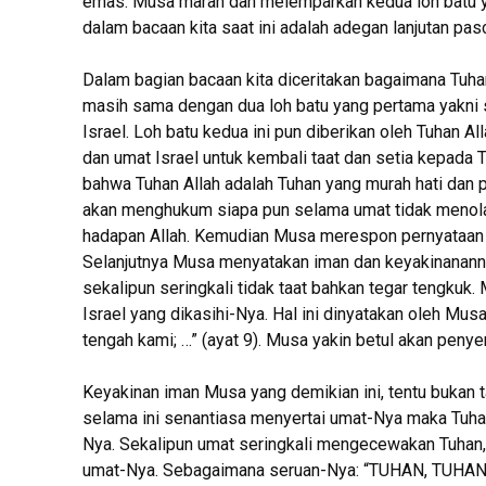
emas. Musa marah dan melemparkan kedua loh batu y
dalam bacaan kita saat ini adalah adegan lanjutan pasc
Dalam bagian bacaan kita diceritakan bagaimana Tuha
masih sama dengan dua loh batu yang pertama yakni s
Israel. Loh batu kedua ini pun diberikan oleh Tuhan A
dan umat Israel untuk kembali taat dan setia kepada 
bahwa Tuhan Allah adalah Tuhan yang murah hati dan p
akan menghukum siapa pun selama umat tidak menolak
hadapan Allah. Kemudian Musa merespon pernyataan A
Selanjutnya Musa menyatakan iman dan keyakinananny
sekalipun seringkali tidak taat bahkan tegar tengku
Israel yang dikasihi-Nya. Hal ini dinyatakan oleh Musa
tengah kami; …” (ayat 9). Musa yakin betul akan penye
Keyakinan iman Musa yang demikian ini, tentu bukan t
selama ini senantiasa menyertai umat-Nya maka Tuhan
Nya. Sekalipun umat seringkali mengecewakan Tuhan,
umat-Nya. Sebagaimana seruan-Nya: “TUHAN, TUHAN, A