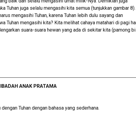
ng baik dan selalu mengasihi umat milik-Nya. Demikian juga
aka Tuhan juga selalu mengasihi kita semua (tunjukkan gambar 8).
 harus mengasihi Tuhan, karena Tuhan lebih dulu sayang dan
wa Tuhan mengasihi kita? Kita melihat cahaya matahari di pagi ha
ndengarkan suara-suara hewan yang ada di sekitar kita (pamong b
IBADAH ANAK PRATAMA
 dengan Tuhan dengan bahasa yang sederhana.