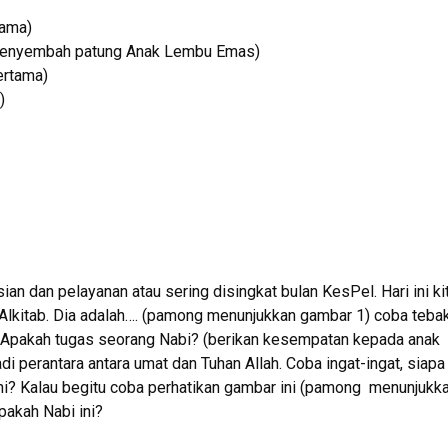
tama)
 menyembah patung Anak Lembu Emas)
ertama)
)
an dan pelayanan atau sering disingkat bulan KesPel. Hari ini ki
 Alkitab. Dia adalah…. (pamong menunjukkan gambar 1) coba teba
l. Apakah tugas seorang Nabi? (berikan kesempatan kepada anak
i perantara antara umat dan Tuhan Allah. Coba ingat-ingat, siapa
ini? Kalau begitu coba perhatikan gambar ini (pamong menunjukk
akah Nabi ini?