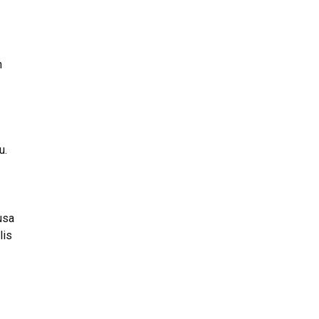
h
u.
usa
lis