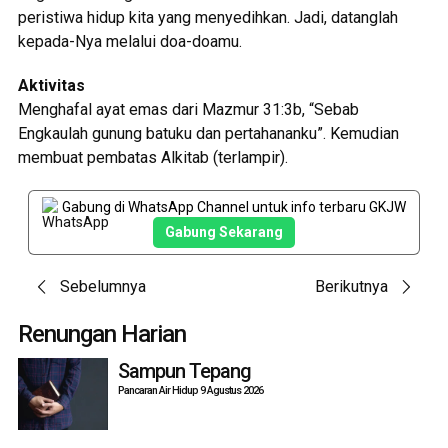
peristiwa hidup kita yang menyedihkan. Jadi, datanglah
kepada-Nya melalui doa-doamu.
Aktivitas
Menghafal ayat emas dari Mazmur 31:3b, “Sebab
Engkaulah gunung batuku dan pertahananku”. Kemudian
membuat pembatas Alkitab (terlampir).
Gabung di WhatsApp Channel untuk info terbaru GKJW
Gabung Sekarang
Post
Sebelumnya
Berikutnya
navigation
Renungan Harian
Sampun Tepang
Pancaran Air Hidup 9 Agustus 2026