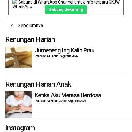
Gabung di WhatsApp Channel untuk info terbaru GKJW
Gabung Sekarang
Post
Sebelumnya
navigation
Renungan Harian
Jumeneng Ing Kalih Prau
Pancaran Air Hidup 7 Agustus 2026
Renungan Harian Anak
Ketika Aku Merasa Berdosa
Pancaran Air Hidup Junior 7 Agustus 2026
Instagram