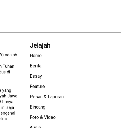
Jelajah
W) adalah
Home
Berita
eh Tuhan
dus di
Essay
Feature
a yang
ayah Jawa
Pesan & Laporan
JW hanya
Bincang
ini saja
mengenal
Foto & Video
ktu.
Audio