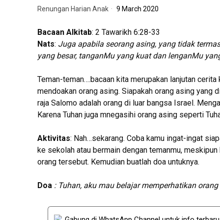
Renungan Harian Anak
9 March 2020
Bacaan Alkitab
: 2 Tawarikh 6:28-33
Nats
:
Juga apabila seorang asing, yang tidak terma
yang besar, tanganMu yang kuat dan lenganMu yang t
Teman-teman….bacaan kita merupakan lanjutan cerita k
mendoakan orang asing. Siapakah orang asing yang d
raja Salomo adalah orang di luar bangsa Israel. Men
Karena Tuhan juga mnegasihi orang asing seperti Tuh
Aktivitas
: Nah…sekarang. Coba kamu ingat-ingat siap
ke sekolah atau bermain dengan temanmu, meskipun ka
orang tersebut. Kemudian buatlah doa untuknya.
Doa
: Tuhan,
aku mau belajar memperhatikan orang 
Gabung di WhatsApp Channel untuk info terbar