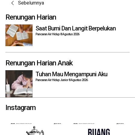
Post
Sebelumnya
navigation
Renungan Harian
Saat Bumi Dan Langit Berpelukan
Pancaran Air Hidup 8 Agustus 2026
Renungan Harian Anak
Tuhan Mau Mengampuni Aku
Pancaran Air Hidup Junior 8 Agustus 2026
Instagram