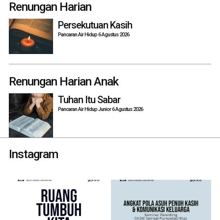
navigation
Renungan Harian
Persekutuan Kasih
Pancaran Air Hidup 6 Agustus 2026
Renungan Harian Anak
Tuhan Itu Sabar
Pancaran Air Hidup Junior 6 Agustus 2026
Instagram