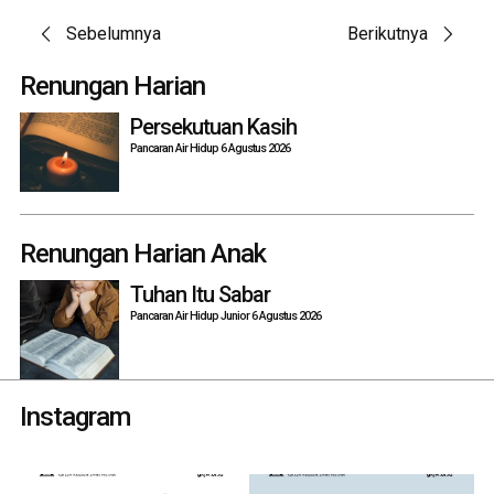
Post
Sebelumnya
Berikutnya
navigation
Renungan Harian
Persekutuan Kasih
Pancaran Air Hidup 6 Agustus 2026
Renungan Harian Anak
Tuhan Itu Sabar
Pancaran Air Hidup Junior 6 Agustus 2026
Instagram