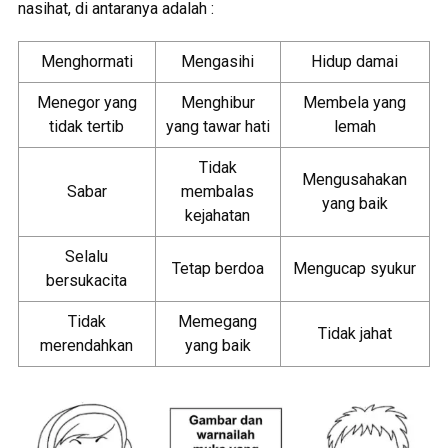
nasihat, di antaranya adalah :
Menghormati
Mengasihi
Hidup damai
Menegor yang
Menghibur
Membela yang
tidak tertib
yang tawar hati
lemah
Tidak
Mengusahakan
Sabar
membalas
yang baik
kejahatan
Selalu
Tetap berdoa
Mengucap syukur
bersukacita
Tidak
Memegang
Tidak jahat
merendahkan
yang baik