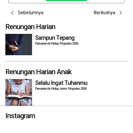
Post
Sebelumnya
Berikutnya
navigation
Renungan Harian
Sampun Tepang
Pancaran Air Hidup 9 Agustus 2026
Renungan Harian Anak
Selalu Ingat Tuhanmu
Pancaran Air Hidup Junior 9 Agustus 2026
Instagram