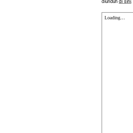
diunduh
di sini
.