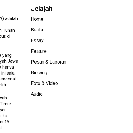
Jelajah
W) adalah
Home
Berita
eh Tuhan
dus di
Essay
Feature
a yang
ayah Jawa
Pesan & Laporan
JW hanya
Bincang
ini saja
mengenal
Foto & Video
ktu.
Audio
ayah
 Timur
pai
reka
an 15
t