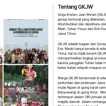
Tentang GKJW
Greja Kristen Jawi Wetan (GKJ
gereja teritorial yang dilahirkan,
ditumbuhkan dan dipelihara ol
Allah, Tuhan Yesus dan Roh Ku
Jawa Timur.
GKJW adalah bagian dari Gerej
Esa. Meski hanya berada di wil
Timur, hal itu tidak berarti GK
memperhatikan lingkup provinsi 
karena panggilan Tuhan tidak 
batas-batas wilayah maupun wa
Warga GKJW berdomisili di wil
perkotaan dan pedesaan Jawa
mulai Ngawi di ujung barat sam
Banyuwangi di ujung timur. Me
terhimpun dalam 180 jemaat d
majelis daerah dalam semanga