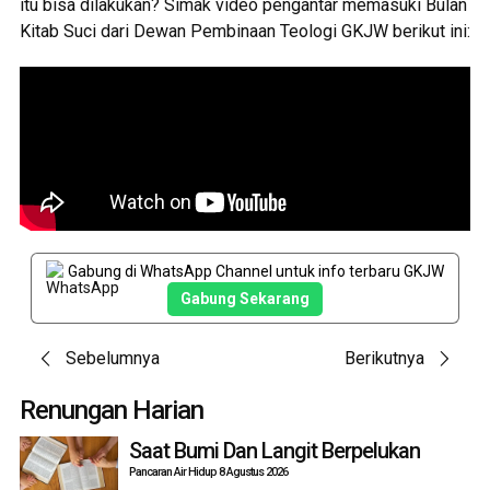
itu bisa dilakukan? Simak video pengantar memasuki Bulan
Kitab Suci dari Dewan Pembinaan Teologi GKJW berikut ini:
Gabung di WhatsApp Channel untuk info terbaru GKJW
Gabung Sekarang
Post
Sebelumnya
Berikutnya
navigation
Renungan Harian
Saat Bumi Dan Langit Berpelukan
Pancaran Air Hidup 8 Agustus 2026