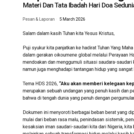
Materi Dan Tata Ibadah Hari Doa Sedun
Pesan & Laporan
5 March 2026
Salam dalam kasih Tuhan kita Yesus Kristus,
Puji syukur kita panjatkan ke hadirat Tuhan Yang Mah
dalam gerakan oikoumene global melalui Perayaan Hari
mendoakan dan menggumuli situasi saudara-saudari k
namun juga menghadapi tantangan hidup yang sangat
Tema HDS 2026,
“Aku akan memberi kelegaan kep
merupakan sebuah undangan yang penuh kasih dan peng
bahwa di tengah dunia yang penuh dengan pergumulan,
Dokumen ini menyoroti berbagai beban berat yang dip
mulai dari beban rasa malu, penindasan sistemik, pe
kesaksian iman saudari-saudari kita dari Nigeria, kita 
melainkan sebuah transformasi hidup melalui kasih k