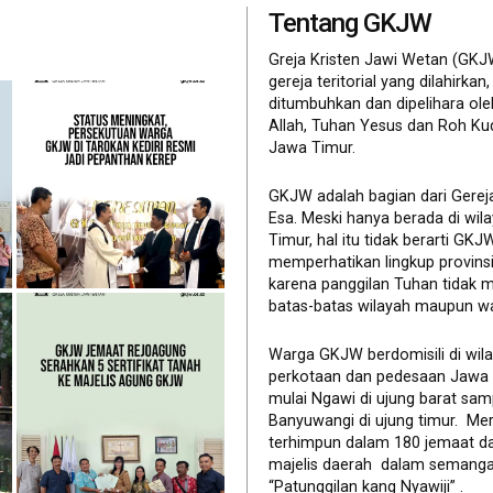
Tentang GKJW
Greja Kristen Jawi Wetan (GKJ
gereja teritorial yang dilahirkan,
ditumbuhkan dan dipelihara ol
Allah, Tuhan Yesus dan Roh Ku
Jawa Timur.
GKJW adalah bagian dari Gerej
Esa. Meski hanya berada di wil
Timur, hal itu tidak berarti GK
memperhatikan lingkup provinsi 
karena panggilan Tuhan tidak 
batas-batas wilayah maupun wa
Warga GKJW berdomisili di wil
perkotaan dan pedesaan Jawa
mulai Ngawi di ujung barat sam
Banyuwangi di ujung timur. Me
terhimpun dalam 180 jemaat d
majelis daerah dalam semanga
“Patunggilan kang Nyawiji” .