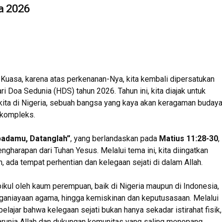
ia 2026
a Kuasa, karena atas perkenanan-Nya, kita kembali dipersatukan
 Doa Sedunia (HDS) tahun 2026. Tahun ini, kita diajak untuk
ita di Nigeria, sebuah bangsa yang kaya akan keragaman buday
 kompleks.
adamu, Datanglah”
, yang berlandaskan pada
Matius 11:28-30
,
harapan dari Tuhan Yesus. Melalui tema ini, kita diingatkan
 ada tempat perhentian dan kelegaan sejati di dalam Allah.
ikul oleh kaum perempuan, baik di Nigeria maupun di Indonesia,
nganiayaan agama, hingga kemiskinan dan keputusasaan. Melalui
belajar bahwa kelegaan sejati bukan hanya sekadar istirahat fisik,
arunia Allah dan dukungan komunitas yang saling menopang.