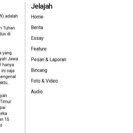
Jelajah
W) adalah
Home
Berita
eh Tuhan
dus di
Essay
Feature
a yang
ayah Jawa
Pesan & Laporan
JW hanya
Bincang
ini saja
mengenal
Foto & Video
ktu.
Audio
ayah
 Timur
pai
reka
an 15
t