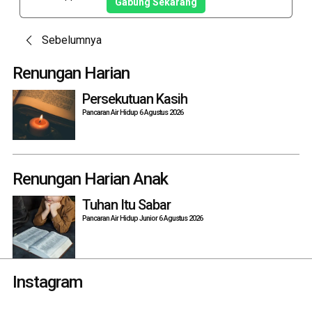
Gabung Sekarang
Post
Sebelumnya
navigation
Renungan Harian
Persekutuan Kasih
Pancaran Air Hidup 6 Agustus 2026
Renungan Harian Anak
Tuhan Itu Sabar
Pancaran Air Hidup Junior 6 Agustus 2026
Instagram