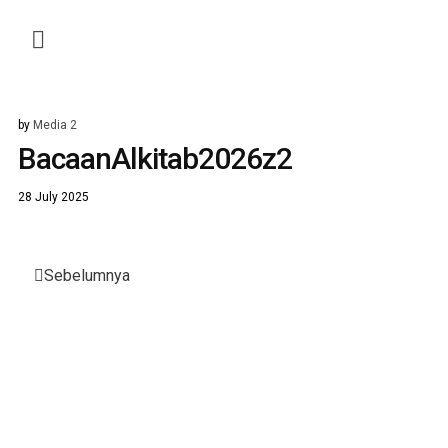
by
Media 2
BacaanAlkitab2026z2
28 July 2025
Post
Sebelumnya
navigation